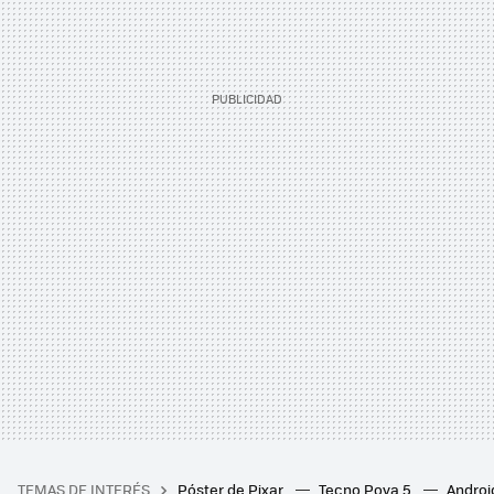
TEMAS DE INTERÉS
Póster de Pixar
Tecno Pova 5
Androi