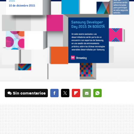
Sin comentarios
FACEBOOK
TWITTER
FLIPBOARD
E-
WHATSAPP
MAIL