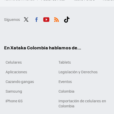
Síguenos
Twit
Fac
You
RSS
Tikt
ter
ebo
tub
ok
ok
e
En Xataka Colombia hablamos de...
Celulares
Tablets
Aplicaciones
Legislación y Derechos
Cazando gangas
Eventos
Samsung
Colombia
iPhone 6S
Importación de celulares en
Colombia