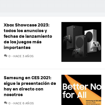
Xbox Showcase 2023:
todos los anuncios y
fechas de lanzamiento
de los juegos más
importantes
COMENTARIOS
0
HACE 3 AÑOS
Samsung en CES 2021:
sigue la presentación de
hoy en directo con
nosotros
COMENTARIOS
0
HACE 6 AÑOS