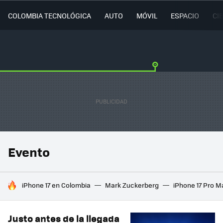
COLOMBIA TECNOLÓGICA
AUTO
MÓVIL
ESPACIO
CI
Evento
HOY SE HABLA DE
iPhone 17 en Colombia
Mark Zuckerberg
iPhone 17 Pro M
Justo antes de la llegada