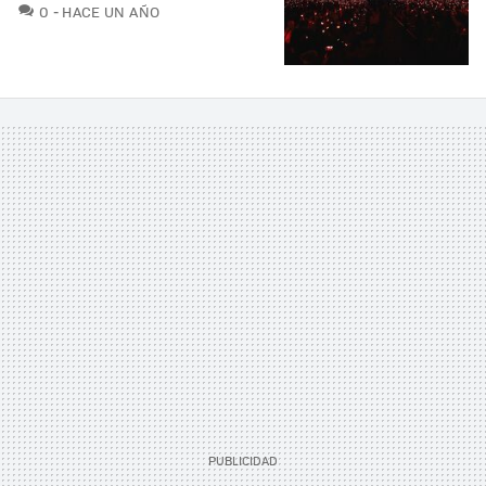
COMENTARIOS
0
HACE UN AÑO