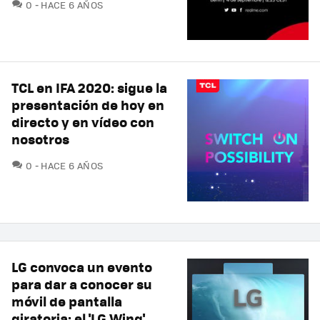
COMENTARIOS
0
HACE 6 AÑOS
TCL en IFA 2020: sigue la
presentación de hoy en
directo y en vídeo con
nosotros
COMENTARIOS
0
HACE 6 AÑOS
LG convoca un evento
para dar a conocer su
móvil de pantalla
giratoria: el 'LG Wing'