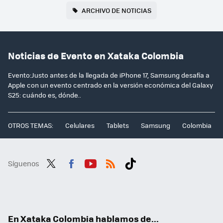
ARCHIVO DE NOTICIAS
Noticias de Evento en Xataka Colombia
Evento:Justo antes de la llegada de iPhone 17, Samsung desafía a
Apple con un evento centrado en la versión económica del Galaxy
S25: cuándo es, dónde..
OTROS TEMAS:
Celulares
Tablets
Samsung
Colombia
Síguenos
Twit
Fac
You
RSS
Tikt
ter
ebo
tub
ok
ok
e
En Xataka Colombia hablamos de...