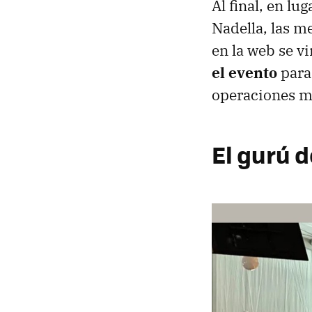
Al final, en lu
Nadella, las 
en la web se v
el evento
para
operaciones mil
El gurú d