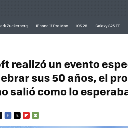
ark Zuckerberg
iPhone 17 Pro Max
iOS 26
Galaxy S25 FE
8K
ft realizó un evento espe
lebrar sus 50 años, el p
no salió como lo esperab
FACEBOOK
TWITTER
FLIPBOARD
E-