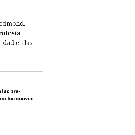
 Redmond,
rotesta
lidad en las
 las pre-
por los nuevos