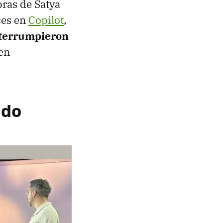
abras de Satya
ces en
Copilot
,
nterrumpieron
 en
ado