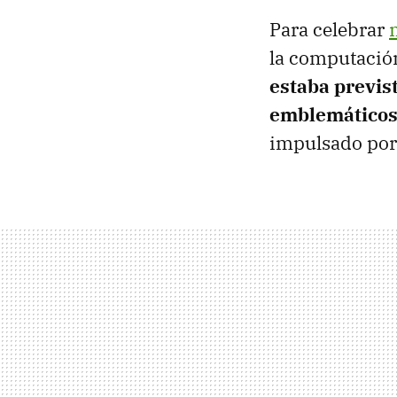
Para celebrar
la computación
estaba previ
emblemático
impulsado por l