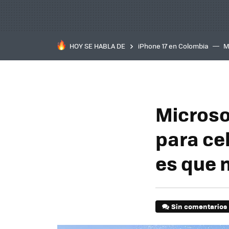
HOY SE HABLA DE
iPhone 17 en Colombia
M
inteligente
IA
TCL C
Microso
para ce
es que 
Sin comentarios