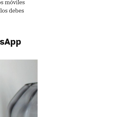
os móviles
ulos debes
tsApp