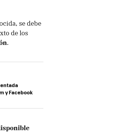
nocida, se debe
xto de los
ión
.
umentada
am y Facebook
disponible