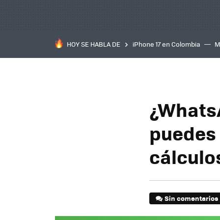
HOY SE HABLA DE
iPhone 17 en Colombia
M
inteligente
IA
TCL C
¿WhatsA
puedes u
cálculo
Sin comentarios