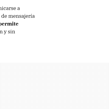
icarse a
n de mensajería
 permite
n y sin