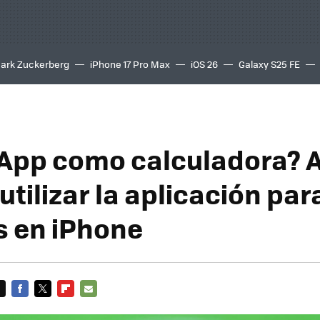
ark Zuckerberg
iPhone 17 Pro Max
iOS 26
Galaxy S25 FE
8K
pp como calculadora? A
tilizar la aplicación par
s en iPhone
FACEBOOK
TWITTER
FLIPBOARD
E-