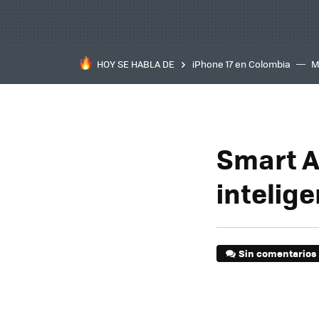
HOY SE HABLA DE
iPhone 17 en Colombia
M
inteligente
IA
TCL C
Smart As
intelig
Sin comentarios