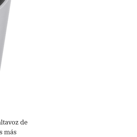
altavoz de
es más