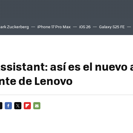
ark Zuckerberg
iPhone 17 Pro Max
iOS 26
Galaxy S25 FE
8K
sistant: así es el nuevo 
ente de Lenovo
FACEBOOK
TWITTER
FLIPBOARD
E-
MAIL