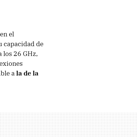
en el
su capacidad de
 a los 26 GHz,
nexiones
able a
la de la