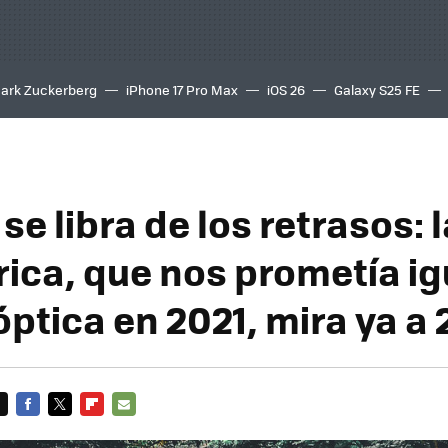
ark Zuckerberg
iPhone 17 Pro Max
iOS 26
Galaxy S25 FE
8K
 se libra de los retrasos:
rica, que nos prometía ig
 óptica en 2021, mira ya a
FACEBOOK
TWITTER
FLIPBOARD
E-