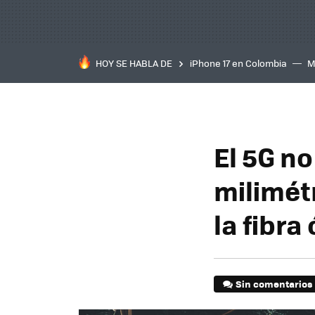
HOY SE HABLA DE
iPhone 17 en Colombia
M
inteligente
IA
TCL C
El 5G no
milimét
la fibra
Sin comentarios