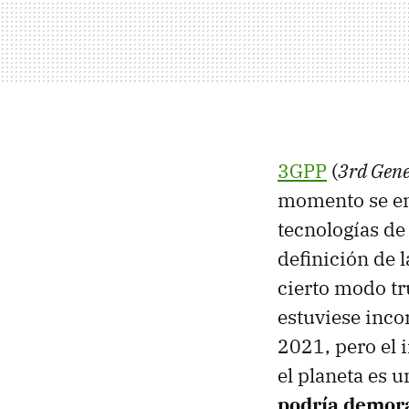
3GPP
(
3rd Gene
momento se enc
tecnologías de
definición de 
cierto modo t
estuviese incor
2021, pero el
el planeta es 
podría demora