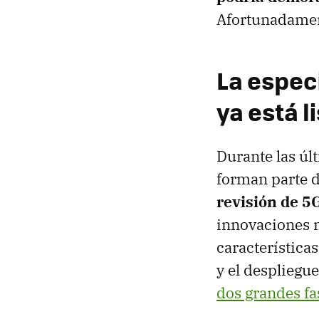
Afortunadament
La especi
ya está l
Durante las úl
forman parte 
revisión de 5
innovaciones m
característica
y el despliegu
dos grandes fa