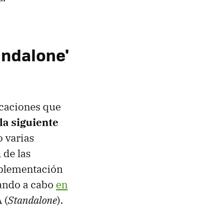
andalone'
icaciones que
la siguiente
o varias
 de las
mplementación
vando a cabo
en
 (
Standalone
).