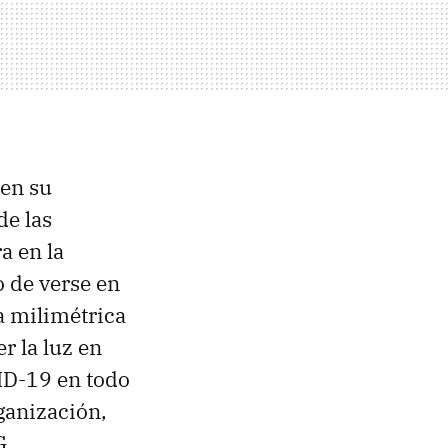
 en su
de las
a en la
o de verse en
a milimétrica
r la luz en
ID-19 en todo
ganización,
G.