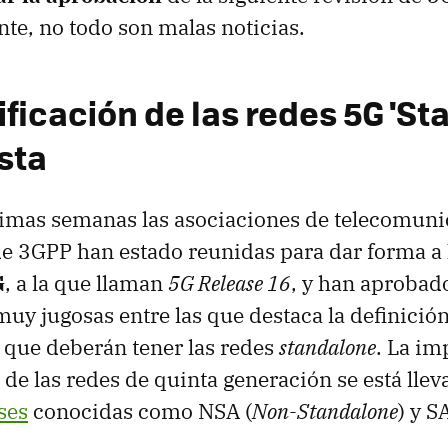
e, no todo son malas noticias.
ficación de las redes 5G 'St
ista
timas semanas las asociaciones de telecomun
de 3GPP han estado reunidas para dar forma a
G
, a la que llaman
5G Release 16
, y han aprobad
uy jugosas entre las que destaca la definición
s que deberán tener las redes
standalone
. La i
e de las redes de quinta generación se está lle
ses
conocidas como NSA (
Non-Standalone
) y SA