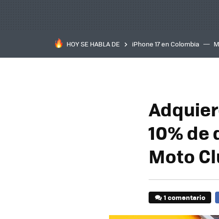
HOY SE HABLA DE
iPhone 17 en Colombia
M
inteligente
IA
TCL C
Adquier
10% de 
Moto Cl
1 comentario