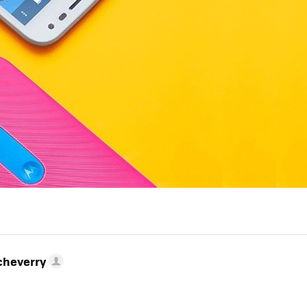
MAIL
cheverry