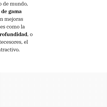
to de mundo,
s de gama
on mejoras
les como la
profundidad
, o
ecesores, el
tractivo.