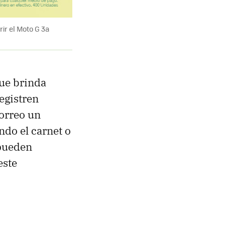
ir el Moto G 3a
ue brinda
egistren
correo un
ndo el carnet o
 pueden
este