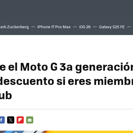
ark Zuckerberg
iPhone 17 Pro Max
iOS 26
Galaxy S25 FE
8K
e el Moto G 3a generació
descuento si eres miembr
ub
FACEBOOK
TWITTER
FLIPBOARD
E-