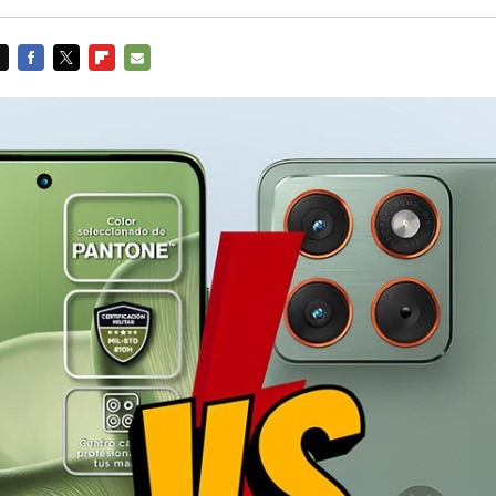
FACEBOOK
TWITTER
FLIPBOARD
E-
MAIL