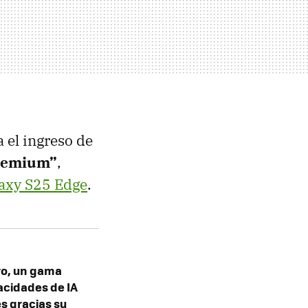
 el ingreso de
remium”
,
axy S25 Edge
.
ro, un gama
acidades de IA
es gracias su