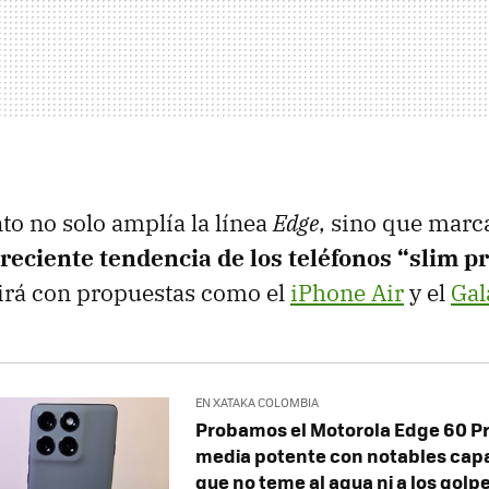
o no solo amplía la línea
Edge
, sino que marca
creciente tendencia de los teléfonos
“slim p
rá con propuestas como el
iPhone Air
y el
Gal
EN XATAKA COLOMBIA
Probamos el Motorola Edge 60 P
media potente con notables cap
que no teme al agua ni a los golp