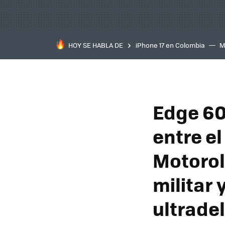
HOY SE HABLA DE
iPhone 17 en Colombia
M
inteligente
IA
TCL C
Edge 60
entre e
Motorol
militar 
ultrade