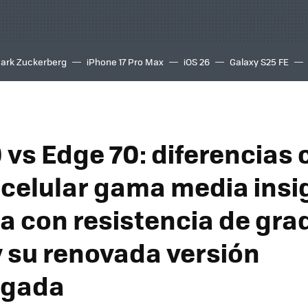
ark Zuckerberg
iPhone 17 Pro Max
iOS 26
Galaxy S25 FE
8K
 vs Edge 70: diferencias 
l celular gama media insi
a con resistencia de gra
y su renovada versión
lgada