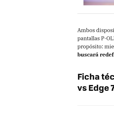
Ambos disposit
pantallas P-OLE
propósito: mie
buscará redefi
Ficha té
vs Edge 