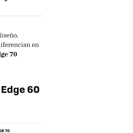
diseño,
diferencian en
dge 70
 Edge 60
GE 70