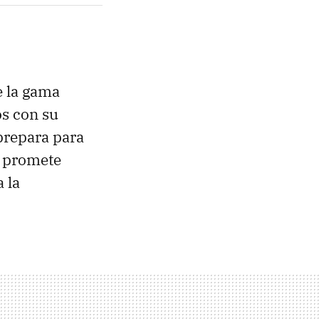
e la gama
os con su
 prepara para
 promete
 la