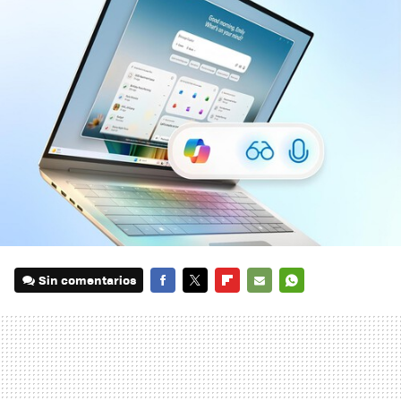
Sin comentarios
FACEBOOK
TWITTER
FLIPBOARD
E-
WHATSAPP
MAIL