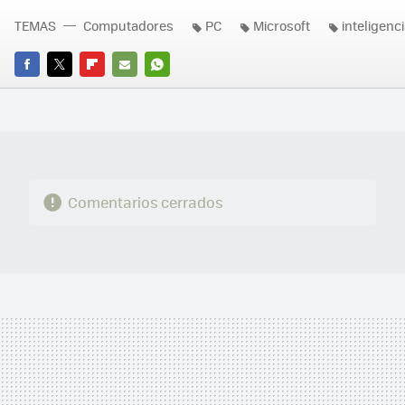
TEMAS
Computadores
PC
Microsoft
inteligencia
FACEBOOK
TWITTER
FLIPBOARD
E-
WHATSAPP
MAIL
Comentarios cerrados