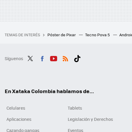
TEMAS DE INTERÉS
Póster de Pixar
Tecno Pova 5
Androi
Síguenos
Twit
Fac
You
RSS
Tikt
ter
ebo
tub
ok
ok
e
En Xataka Colombia hablamos de...
Celulares
Tablets
Aplicaciones
Legislación y Derechos
Cazando gangas
Eventos