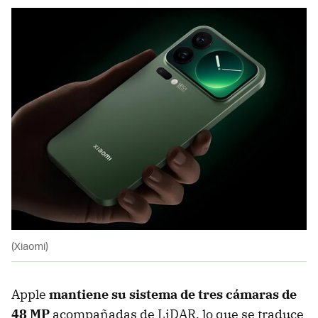
(Xiaomi)
Apple
mantiene su sistema de
tres cámaras de
48 MP
acompañadas de LiDAR, lo que se traduce