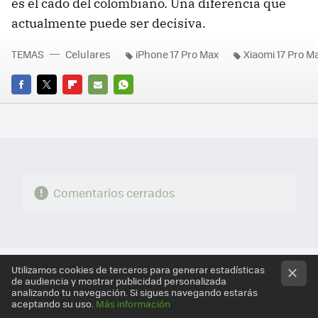
es el cado del colombiano. Una diferencia que
actualmente puede ser decisiva.
TEMAS
Celulares
iPhone 17 Pro Max
Xiaomi 17 Pro M
FACEBOOK
TWITTER
FLIPBOARD
E-
WHATSAPP
MAIL
Comentarios cerrados
Utilizamos cookies de terceros para generar estadísticas
de audiencia y mostrar publicidad personalizada
analizando tu navegación. Si sigues navegando estarás
aceptando su uso.
Más información