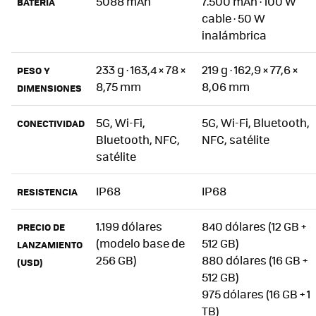
5088 mAh
7.500 mAh · 100 W
BATERÍA
cable · 50 W
inalámbrica
233 g · 163,4 × 78 ×
219 g · 162,9 × 77,6 ×
PESO Y
8,75 mm
8,06 mm
DIMENSIONES
5G, Wi-Fi,
5G, Wi-Fi, Bluetooth,
CONECTIVIDAD
Bluetooth, NFC,
NFC, satélite
satélite
IP68
IP68
RESISTENCIA
1.199 dólares
840 dólares (12 GB +
PRECIO DE
(modelo base de
512 GB)
LANZAMIENTO
256 GB)
880 dólares (16 GB +
(USD)
512 GB)
975 dólares (16 GB + 1
TB)