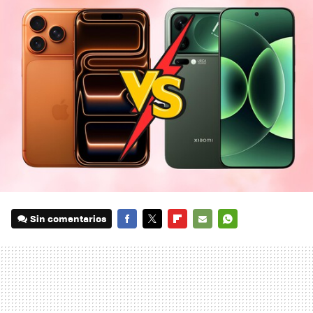
Sin comentarios
FACEBOOK
TWITTER
FLIPBOARD
E-
WHATSAPP
MAIL