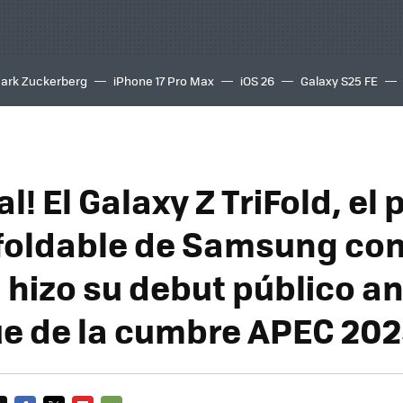
ark Zuckerberg
iPhone 17 Pro Max
iOS 26
Galaxy S25 FE
8K
ial! El Galaxy Z TriFold, el
 foldable de Samsung con 
 hizo su debut público an
e de la cumbre APEC 20