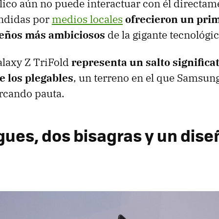
ico aún no puede interactuar con él directame
ndidas por
medios locales
ofrecieron un prim
seños más ambiciosos
de la gigante tecnológi
alaxy Z TriFold
representa un salto significa
e los plegables
, un terreno en el que Samsung
rcando pauta.
egues, dos bisagras y un
dise