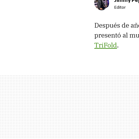
Editor
Después de año
presentó al 
TriFold
.