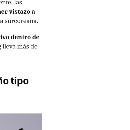
nte, las
er vistazo a
ca surcoreana.
tivo dentro de
 lleva más de
ño tipo