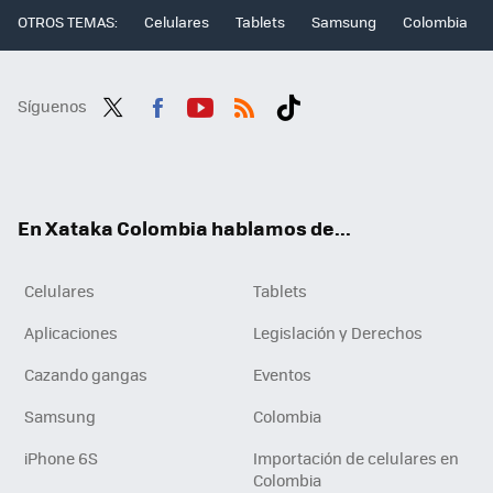
OTROS TEMAS:
Celulares
Tablets
Samsung
Colombia
Síguenos
Twit
Fac
You
RSS
Tikt
ter
ebo
tub
ok
ok
e
En Xataka Colombia hablamos de...
Celulares
Tablets
Aplicaciones
Legislación y Derechos
Cazando gangas
Eventos
Samsung
Colombia
iPhone 6S
Importación de celulares en
Colombia