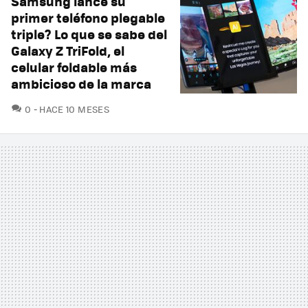
Samsung lance su
primer teléfono plegable
triple? Lo que se sabe del
Galaxy Z TriFold, el
celular foldable más
ambicioso de la marca
COMENTARIOS
0
HACE 10 MESES