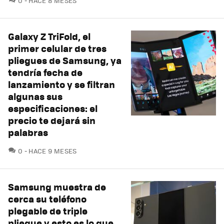
0
HACE 8 MESES
Galaxy Z TriFold, el
primer celular de tres
pliegues de Samsung, ya
tendría fecha de
lanzamiento y se filtran
algunas sus
especificaciones: el
precio te dejará sin
palabras
COMENTARIOS
0
HACE 9 MESES
Samsung muestra de
cerca su teléfono
plegable de triple
pliegue y esto es lo que