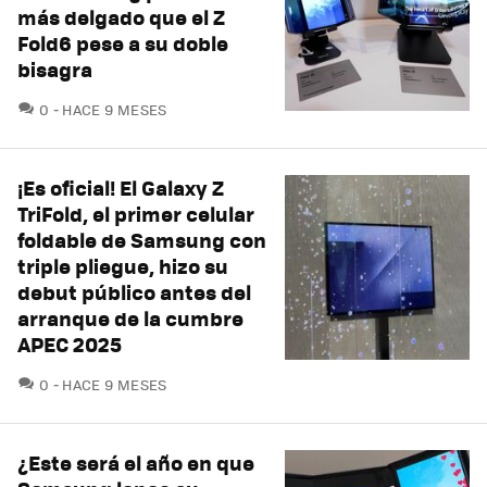
más delgado que el Z
Fold6 pese a su doble
bisagra
COMENTARIOS
0
HACE 9 MESES
¡Es oficial! El Galaxy Z
TriFold, el primer celular
foldable de Samsung con
triple pliegue, hizo su
debut público antes del
arranque de la cumbre
APEC 2025
COMENTARIOS
0
HACE 9 MESES
¿Este será el año en que