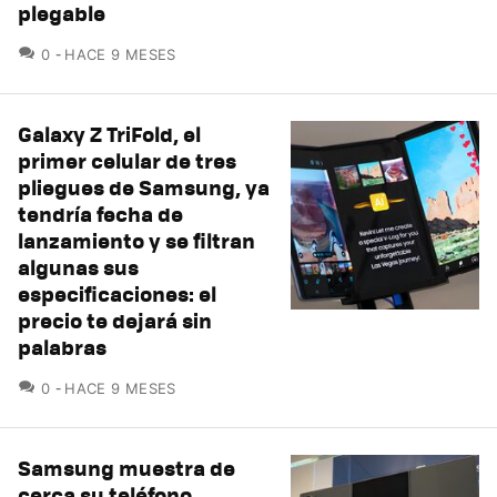
plegable
COMENTARIOS
0
HACE 9 MESES
Galaxy Z TriFold, el
primer celular de tres
pliegues de Samsung, ya
tendría fecha de
lanzamiento y se filtran
algunas sus
especificaciones: el
precio te dejará sin
palabras
COMENTARIOS
0
HACE 9 MESES
Samsung muestra de
cerca su teléfono