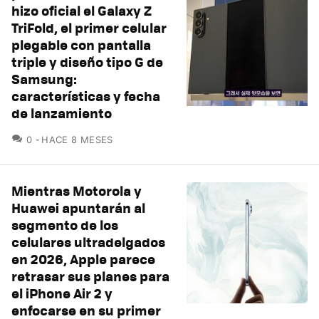
hizo oficial el Galaxy Z
TriFold, el primer celular
plegable con pantalla
triple y diseño tipo G de
Samsung:
características y fecha
de lanzamiento
COMENTARIOS
0
HACE 8 MESES
Mientras Motorola y
Huawei apuntarán al
segmento de los
celulares ultradelgados
en 2026, Apple parece
retrasar sus planes para
el iPhone Air 2 y
enfocarse en su primer