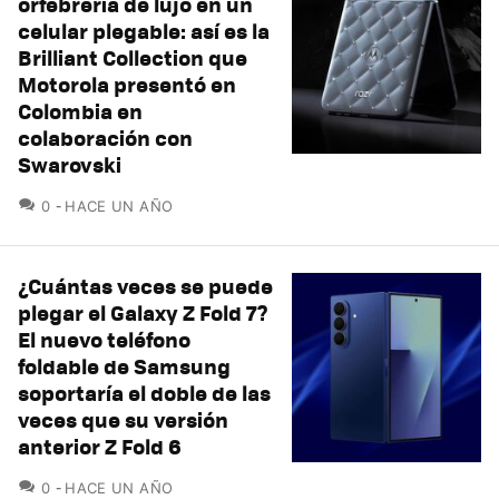
orfebrería de lujo en un
celular plegable: así es la
Brilliant Collection que
Motorola presentó en
Colombia en
colaboración con
Swarovski
COMENTARIOS
0
HACE UN AÑO
¿Cuántas veces se puede
plegar el Galaxy Z Fold 7?
El nuevo teléfono
foldable de Samsung
soportaría el doble de las
veces que su versión
anterior Z Fold 6
COMENTARIOS
0
HACE UN AÑO