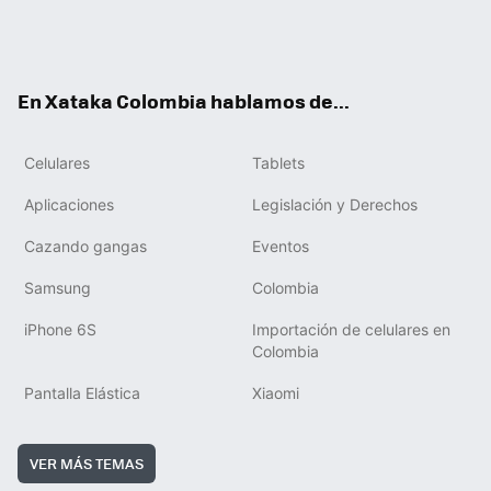
Twit
Fac
You
RSS
Tikt
ter
ebo
tub
ok
ok
e
En Xataka Colombia hablamos de...
Celulares
Tablets
Aplicaciones
Legislación y Derechos
Cazando gangas
Eventos
Samsung
Colombia
iPhone 6S
Importación de celulares en
Colombia
Pantalla Elástica
Xiaomi
VER MÁS TEMAS