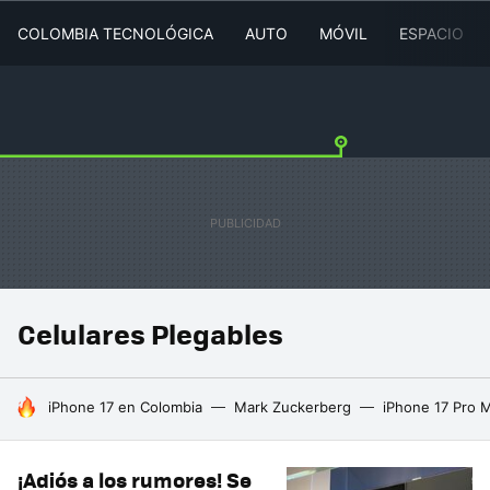
COLOMBIA TECNOLÓGICA
AUTO
MÓVIL
ESPACIO
Celulares Plegables
HOY SE HABLA DE
iPhone 17 en Colombia
Mark Zuckerberg
iPhone 17 Pro 
¡Adiós a los rumores! Se