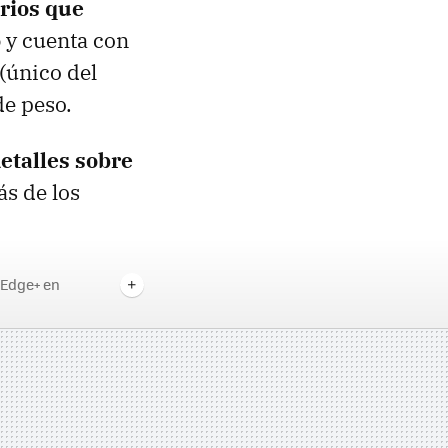
rios que
o
y cuenta con
(único del
de peso.
talles sobre
ás de los
 Edge+ en