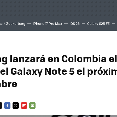
ark Zuckerberg
iPhone 17 Pro Max
iOS 26
Galaxy S25 FE
8K
 lanzará en Colombia el
el Galaxy Note 5 el próxi
mbre
FACEBOOK
TWITTER
FLIPBOARD
E-