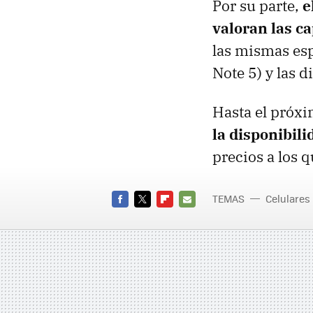
Por su parte,
e
valoran las c
las mismas esp
Note 5) y las 
Hasta el próx
la disponibil
precios a los 
TEMAS
Celulares
Colombia
FACEBOOK
TWITTER
FLIPBOARD
E-
MAIL