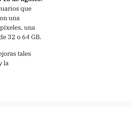
suarios que
con una
píxeles, una
e 32 o 64 GB.
joras tales
 la