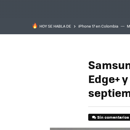
HOY SE HABLA DE
iPhone 17 en Colombia
M
inteligente
IA
TCL C
Samsung
Edge+ y 
septie
Sin comentarios