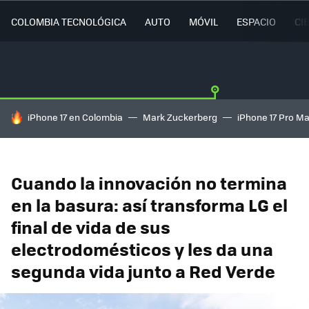
COLOMBIA TECNOLÓGICA
AUTO
MÓVIL
ESPACIO
CI
HOY SE HABLA DE
iPhone 17 en Colombia
Mark Zuckerberg
iPhone 17 Pro M
Cuando la innovación no termina
en la basura: así transforma LG el
final de vida de sus
electrodomésticos y les da una
segunda vida junto a Red Verde