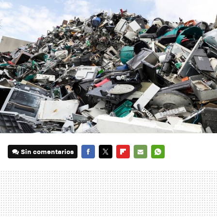
Sin comentarios
FACEBOOK
TWITTER
FLIPBOARD
E-
WHATSAPP
MAIL