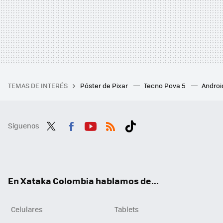
TEMAS DE INTERÉS
Póster de Pixar
Tecno Pova 5
Androi
Síguenos
Twit
Fac
You
RSS
Tikt
ter
ebo
tub
ok
ok
e
En Xataka Colombia hablamos de...
Celulares
Tablets