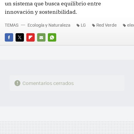
un sistema que busca equilibrio entre
innovación y sostenibilidad.
TEMAS
Ecología y Naturaleza
LG
Red Verde
ele
FACEBOOK
TWITTER
FLIPBOARD
E-
WHATSAPP
MAIL
Comentarios cerrados