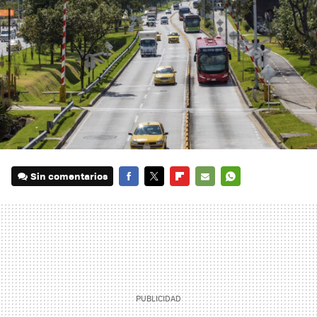
Sin comentarios
FACEBOOK
TWITTER
FLIPBOARD
E-
WHATSAPP
MAIL