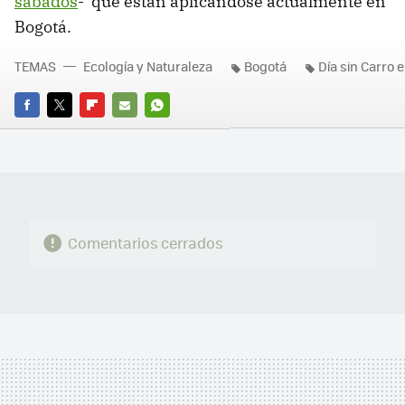
sábados
- que están aplicándose actualmente en
Bogotá.
TEMAS
Ecología y Naturaleza
Bogotá
Día sin Carro 
FACEBOOK
TWITTER
FLIPBOARD
E-
WHATSAPP
MAIL
Comentarios cerrados