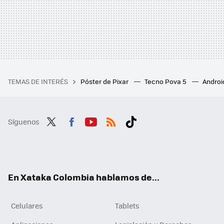
TEMAS DE INTERÉS
Póster de Pixar
Tecno Pova 5
Androi
Síguenos
Twit
Fac
You
RSS
Tikt
ter
ebo
tub
ok
ok
e
En Xataka Colombia hablamos de...
Celulares
Tablets