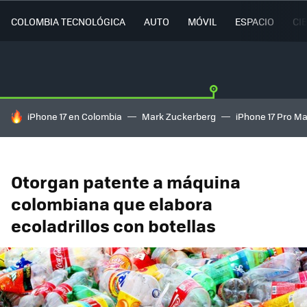
COLOMBIA TECNOLÓGICA
AUTO
MÓVIL
ESPACIO
CI
HOY SE HABLA DE
iPhone 17 en Colombia
Mark Zuckerberg
iPhone 17 Pro M
Otorgan patente a máquina
colombiana que elabora
ecoladrillos con botellas