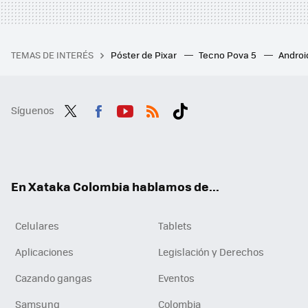
TEMAS DE INTERÉS
Póster de Pixar
Tecno Pova 5
Androi
Síguenos
Twit
Fac
You
RSS
Tikt
ter
ebo
tub
ok
ok
e
En Xataka Colombia hablamos de...
Celulares
Tablets
Aplicaciones
Legislación y Derechos
Cazando gangas
Eventos
Samsung
Colombia