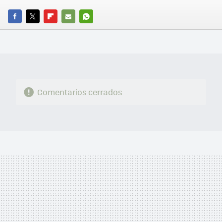
FACEBOOK
TWITTER
FLIPBOARD
E-
WHATSAPP
MAIL
Comentarios cerrados