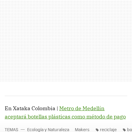
En Xataka Colombia |
Metro de Medellín
aceptará botellas plásticas como método de pago
TEMAS
Ecología y Naturaleza
Makers
reciclaje
bo