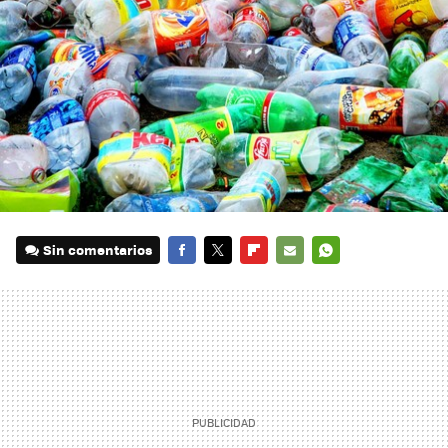
Sin comentarios
FACEBOOK
TWITTER
FLIPBOARD
E-
WHATSAPP
MAIL