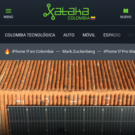
MENÚ
NUEVO
COLOMBIA TECNOLÓGICA
AUTO
MÓVIL
ESPACIO
CI
HOY SE HABLA DE
iPhone 17 en Colombia
Mark Zuckerberg
iPhone 17 Pro M