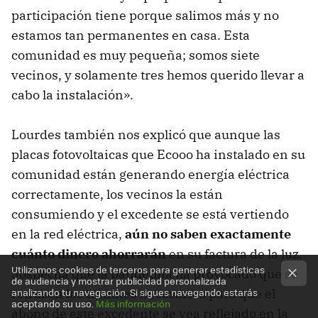
participación tiene porque salimos más y no
estamos tan permanentes en casa. Esta
comunidad es muy pequeña; somos siete
vecinos, y solamente tres hemos querido llevar a
cabo la instalación».
Lourdes también nos explicó que aunque las
placas fotovoltaicas que Ecooo ha instalado en su
comunidad están generando energía eléctrica
correctamente, los vecinos la están
consumiendo y el excedente se está vertiendo
en la red eléctrica,
aún no saben exactamente
cuánto dinero ahorrarán
en su factura de la luz.
Utilizamos cookies de terceros para generar estadísticas
Sospecha que la pandemia ha provocado que se
de audiencia y mostrar publicidad personalizada
analizando tu navegación. Si sigues navegando estarás
retrasen los trámites necesarios para que el
aceptando su uso.
Más información
abono de este excedente se vea reflejado en la