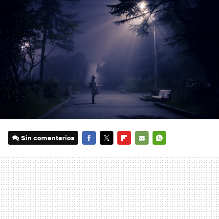
Sin comentarios
FACEBOOK
TWITTER
FLIPBOARD
E-
WHATSAPP
MAIL