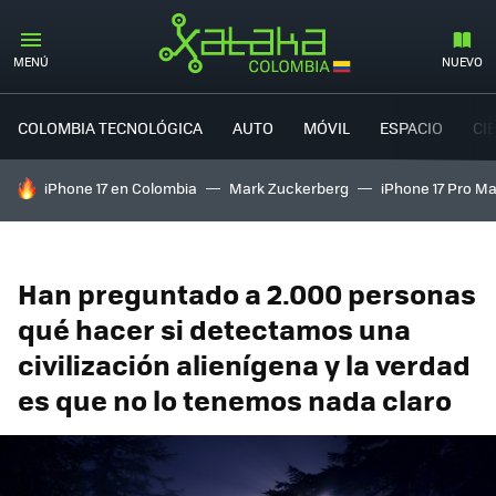
MENÚ
NUEVO
COLOMBIA TECNOLÓGICA
AUTO
MÓVIL
ESPACIO
CI
HOY SE HABLA DE
iPhone 17 en Colombia
Mark Zuckerberg
iPhone 17 Pro M
Han preguntado a 2.000 personas
qué hacer si detectamos una
civilización alienígena y la verdad
es que no lo tenemos nada claro