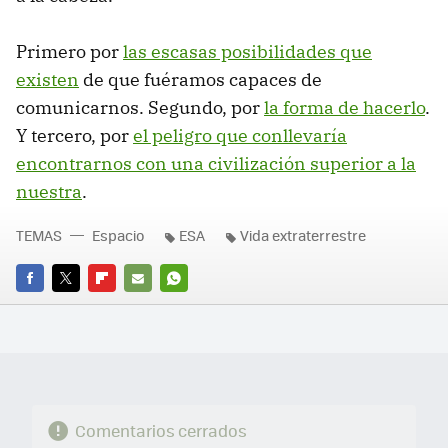
Primero por
las escasas posibilidades que
existen
de que fuéramos capaces de
comunicarnos. Segundo, por
la forma de hacerlo
.
Y tercero, por
el peligro que conllevaría
encontrarnos con una civilización superior a la
nuestra
.
TEMAS
Espacio
ESA
Vida extraterrestre
FACEBOOK
TWITTER
FLIPBOARD
E-
WHATSAPP
MAIL
Comentarios cerrados