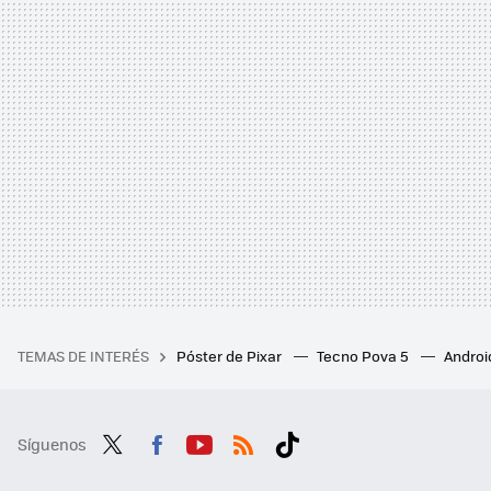
TEMAS DE INTERÉS
Póster de Pixar
Tecno Pova 5
Androi
Síguenos
Twit
Fac
You
RSS
Tikt