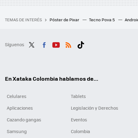
TEMAS DE INTERÉS
Póster de Pixar
Tecno Pova 5
Androi
Síguenos
Twit
Fac
You
RSS
Tikt
ter
ebo
tub
ok
ok
e
En Xataka Colombia hablamos de...
Celulares
Tablets
Aplicaciones
Legislación y Derechos
Cazando gangas
Eventos
Samsung
Colombia