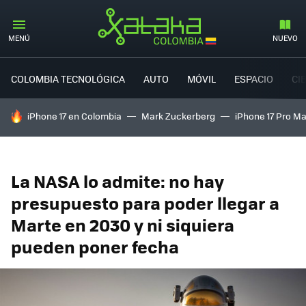
MENÚ
NUEVO
COLOMBIA TECNOLÓGICA
AUTO
MÓVIL
ESPACIO
CI
HOY SE HABLA DE
iPhone 17 en Colombia
Mark Zuckerberg
iPhone 17 Pro M
La NASA lo admite: no hay
presupuesto para poder llegar a
Marte en 2030 y ni siquiera
pueden poner fecha