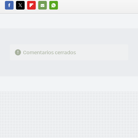
FACEBOOK
TWITTER
FLIPBOARD
E-
WHATSAPP
MAIL
Comentarios cerrados