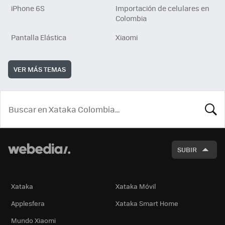
iPhone 6S
Importación de celulares en
Colombia
Pantalla Elástica
Xiaomi
VER MÁS TEMAS
BUSCA
SUBIR
Xataka
Xataka Móvil
Applesfera
Xataka Smart Home
Mundo Xiaomi