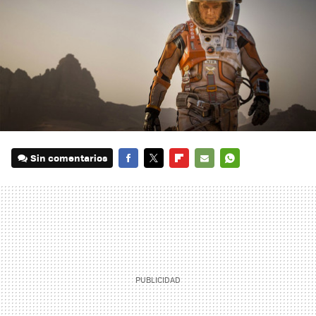
Sin comentarios
FACEBOOK
TWITTER
FLIPBOARD
E-
WHATSAPP
MAIL