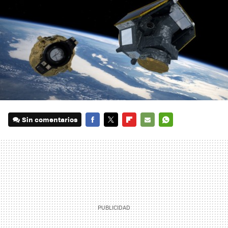
Sin comentarios
FACEBOOK
TWITTER
FLIPBOARD
E-
WHATSAPP
MAIL