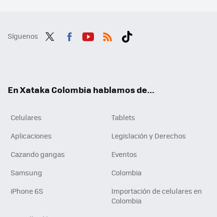
Síguenos
Twit
Fac
You
RSS
Tikt
ter
ebo
tub
ok
ok
e
En Xataka Colombia hablamos de...
Celulares
Tablets
Aplicaciones
Legislación y Derechos
Cazando gangas
Eventos
Samsung
Colombia
iPhone 6S
Importación de celulares en
Colombia