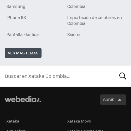
Samsung
Colombia
iPhone 6S
Importación de celulares en
Colombia
Pantalla Elástica
Xiaomi
VER MÁS TEMAS
BUSCA
SUBIR
Xataka
Xataka Móvil
Applesfera
Xataka Smart Home