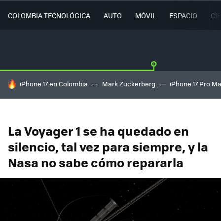
COLOMBIA TECNOLÓGICA
AUTO
MÓVIL
ESPACIO
CI
HOY SE HABLA DE
iPhone 17 en Colombia
Mark Zuckerberg
iPhone 17 Pro M
La Voyager 1 se ha quedado en
silencio, tal vez para siempre, y la
Nasa no sabe cómo repararla