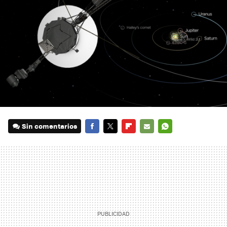
Sin comentarios
FACEBOOK
TWITTER
FLIPBOARD
E-
WHATSAPP
MAIL