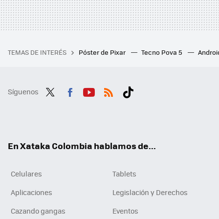
TEMAS DE INTERÉS
Póster de Pixar
Tecno Pova 5
Androi
Síguenos
Twit
Fac
You
RSS
Tikt
ter
ebo
tub
ok
ok
e
En Xataka Colombia hablamos de...
Celulares
Tablets
Aplicaciones
Legislación y Derechos
Cazando gangas
Eventos