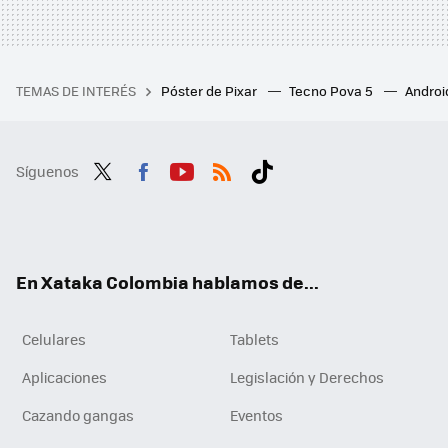
TEMAS DE INTERÉS
Póster de Pixar
Tecno Pova 5
Androi
Síguenos
Twit
Fac
You
RSS
Tikt
ter
ebo
tub
ok
ok
e
En Xataka Colombia hablamos de...
Celulares
Tablets
Aplicaciones
Legislación y Derechos
Cazando gangas
Eventos