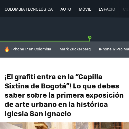
COLOMBIA TECNOLÓGICA
AUTO
MÓVIL
ESPACIO
CI
HOY SE HABLA DE
iPhone 17 en Colombia
Mark Zuckerberg
iPhone 17 Pro M
¡El grafiti entra en la “Capilla
Sixtina de Bogotá”! Lo que debes
saber sobre la primera exposición
de arte urbano en la histórica
Iglesia San Ignacio