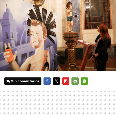
Sin comentarios
FACEBOOK
TWITTER
FLIPBOARD
E-
WHATSAPP
MAIL