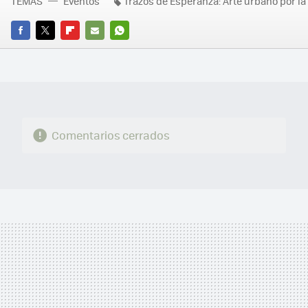
TEMAS
Eventos
Trazos de Esperanza: Arte urbano por la
FACEBOOK
TWITTER
FLIPBOARD
E-
WHATSAPP
MAIL
Comentarios cerrados