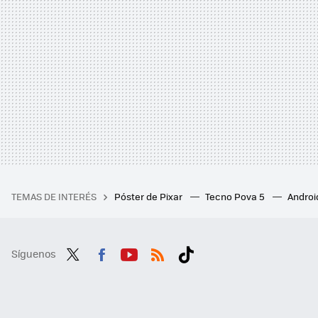
TEMAS DE INTERÉS
Póster de Pixar
Tecno Pova 5
Androi
Síguenos
Twit
Fac
You
RSS
Tikt
ter
ebo
tub
ok