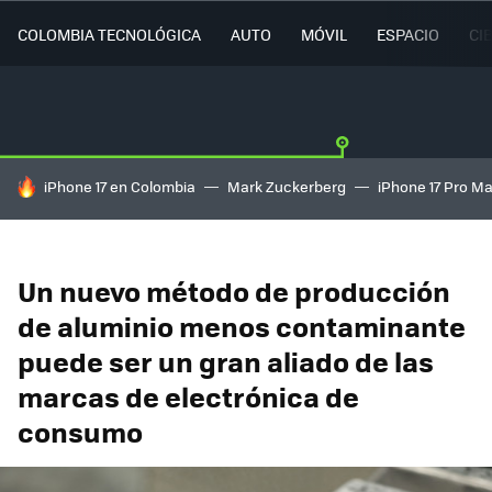
COLOMBIA TECNOLÓGICA
AUTO
MÓVIL
ESPACIO
CI
HOY SE HABLA DE
iPhone 17 en Colombia
Mark Zuckerberg
iPhone 17 Pro M
Un nuevo método de producción
de aluminio menos contaminante
puede ser un gran aliado de las
marcas de electrónica de
consumo