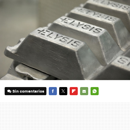
Sin comentarios
FACEBOOK
TWITTER
FLIPBOARD
E-
WHATSAPP
MAIL