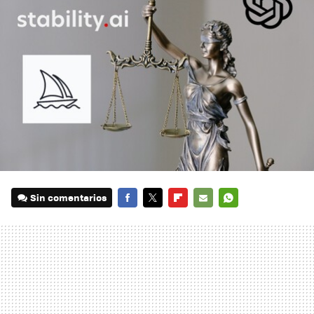
Sin comentarios
FACEBOOK
TWITTER
FLIPBOARD
E-
WHATSAPP
MAIL