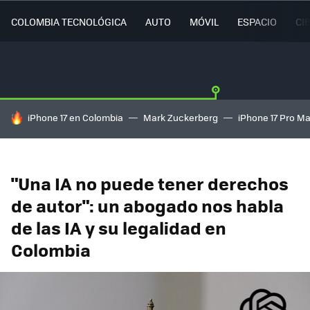
COLOMBIA TECNOLÓGICA
AUTO
MÓVIL
ESPACIO
CI
HOY SE HABLA DE
iPhone 17 en Colombia
Mark Zuckerberg
iPhone 17 Pro M
"Una IA no puede tener derechos
de autor": un abogado nos habla
de las IA y su legalidad en
Colombia