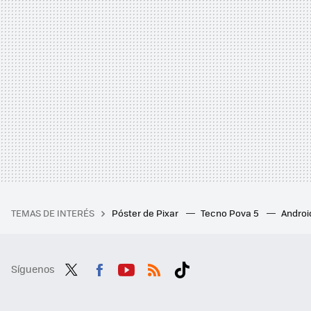
TEMAS DE INTERÉS
Póster de Pixar
Tecno Pova 5
Androi
Síguenos
Twit
Fac
You
RSS
Tikt