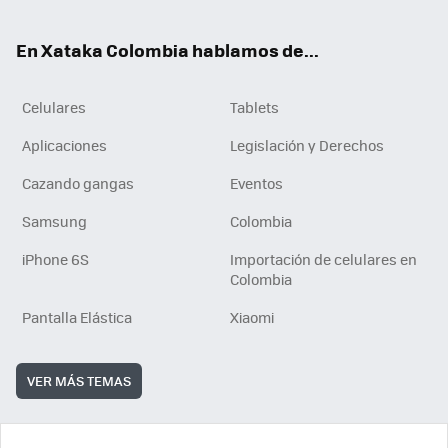
ter
ebo
tub
ok
ok
e
En Xataka Colombia hablamos de...
Celulares
Tablets
Aplicaciones
Legislación y Derechos
Cazando gangas
Eventos
Samsung
Colombia
iPhone 6S
Importación de celulares en
Colombia
Pantalla Elástica
Xiaomi
VER MÁS TEMAS