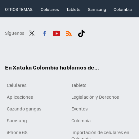
OTROS TEMAS:
Celulares
Tablets
Samsung
Colombia
Síguenos
Twit
Fac
You
RSS
Tikt
ter
ebo
tub
ok
ok
e
En Xataka Colombia hablamos de...
Celulares
Tablets
Aplicaciones
Legislación y Derechos
Cazando gangas
Eventos
Samsung
Colombia
iPhone 6S
Importación de celulares en
Colombia