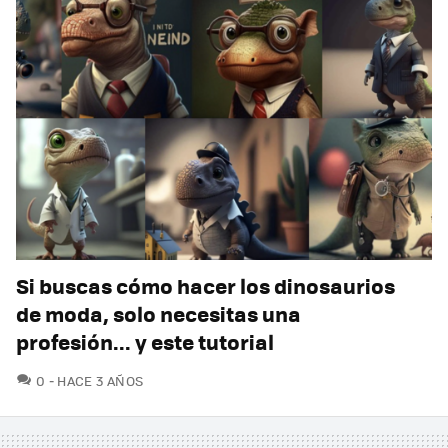
Si buscas cómo hacer los dinosaurios
de moda, solo necesitas una
profesión... y este tutorial
COMENTARIOS
0
HACE 3 AÑOS