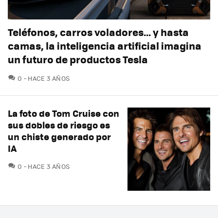
Teléfonos, carros voladores… y hasta
camas, la inteligencia artificial imagina
un futuro de productos Tesla
COMENTARIOS
0
HACE 3 AÑOS
La foto de Tom Cruise con
sus dobles de riesgo es
un chiste generado por
IA
COMENTARIOS
0
HACE 3 AÑOS