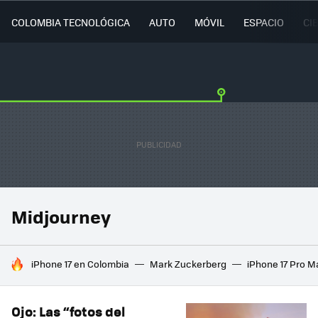
COLOMBIA TECNOLÓGICA
AUTO
MÓVIL
ESPACIO
CI
Midjourney
HOY SE HABLA DE
iPhone 17 en Colombia
Mark Zuckerberg
iPhone 17 Pro M
Ojo: Las “fotos del