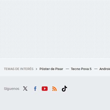
TEMAS DE INTERÉS
Póster de Pixar
Tecno Pova 5
Androi
Síguenos
Twit
Fac
You
RSS
Tikt
ter
ebo
tub
ok