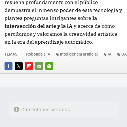
resuena profundamente con el público
demuestra el inmenso poder de esta tecnología y
plantea preguntas intrigantes sobre
la
intersección del arte y la IA
y acerca de cómo
percibimos y valoramos la creatividad artística
en la era del aprendizaje automático.
TEMAS
Robótica e IA
inteligencia artificial
IA
DA
FACEBOOK
TWITTER
FLIPBOARD
E-
WHATSAPP
MAIL
Comentarios cerrados