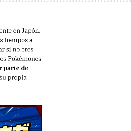
ente en Japón,
s tiempos a
r si no eres
e los Pokémones
r parte de
 su propia