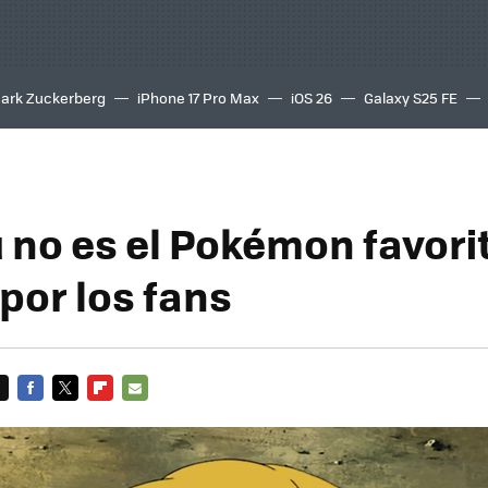
ark Zuckerberg
iPhone 17 Pro Max
iOS 26
Galaxy S25 FE
8K
 no es el Pokémon favori
por los fans
FACEBOOK
TWITTER
FLIPBOARD
E-
MAIL