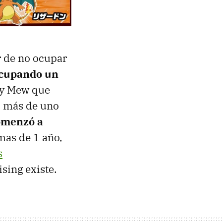
r de no ocupar
cupando un
 y Mew que
o más de uno
omenzó a
mas de 1 año,
s
sing existe.