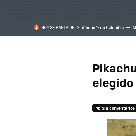
HOY SE HABLA DE
iPhone 17 en Colombia
M
inteligente
IA
TCL C
Pikachu
elegido 
Sin comentarios