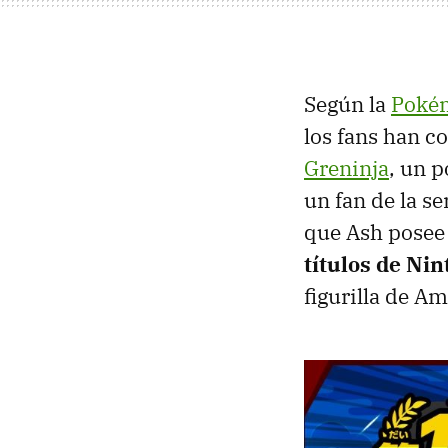
Según la
Pokém
los fans han c
Greninja
, un 
un fan de la s
que Ash posee 
títulos de Ni
figurilla de Am