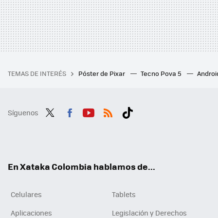
TEMAS DE INTERÉS
Póster de Pixar
Tecno Pova 5
Androi
Síguenos
Twit
Fac
You
RSS
Tikt
ter
ebo
tub
ok
ok
e
En Xataka Colombia hablamos de...
Celulares
Tablets
Aplicaciones
Legislación y Derechos