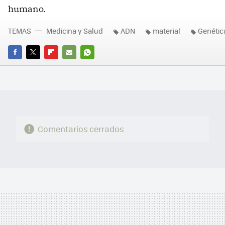
humano.
TEMAS
Medicina y Salud
ADN
material
Genétic
FACEBOOK
TWITTER
FLIPBOARD
E-
WHATSAPP
MAIL
Comentarios cerrados