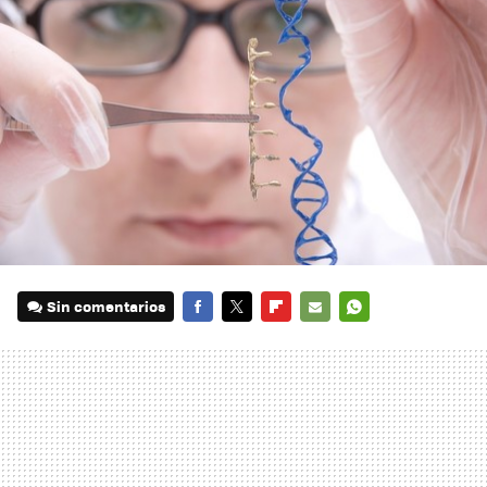
Sin comentarios
FACEBOOK
TWITTER
FLIPBOARD
E-
WHATSAPP
MAIL