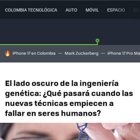
COLOMBIA TECNOLÓGICA
AUTO
MÓVIL
ESPACIO
CI
HOY SE HABLA DE
iPhone 17 en Colombia
Mark Zuckerberg
iPhone 17 Pro M
El lado oscuro de la ingeniería
genética: ¿Qué pasará cuando las
nuevas técnicas empiecen a
fallar en seres humanos?