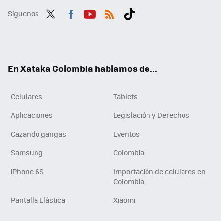
Síguenos
Twit
Fac
You
RSS
Tikt
ter
ebo
tub
ok
ok
e
En Xataka Colombia hablamos de...
Celulares
Tablets
Aplicaciones
Legislación y Derechos
Cazando gangas
Eventos
Samsung
Colombia
iPhone 6S
Importación de celulares en
Colombia
Pantalla Elástica
Xiaomi