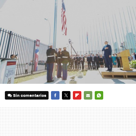
Sin comentarios
FACEBOOK
TWITTER
FLIPBOARD
E-
WHATSAPP
MAIL