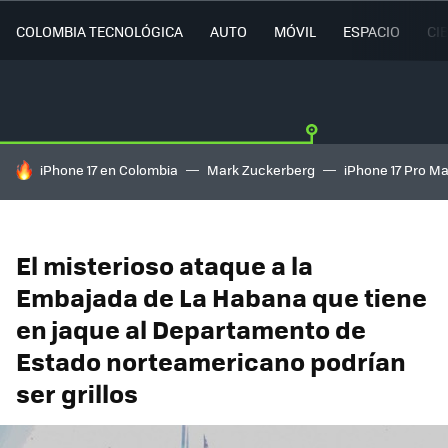
COLOMBIA TECNOLÓGICA
AUTO
MÓVIL
ESPACIO
CI
HOY SE HABLA DE
iPhone 17 en Colombia
Mark Zuckerberg
iPhone 17 Pro M
El misterioso ataque a la
Embajada de La Habana que tiene
en jaque al Departamento de
Estado norteamericano podrían
ser grillos