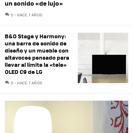
un sonido «de lujo»
COMENTARIOS
0
HACE 7 AÑOS
B&O Stage y Harmony:
una barra de sonido de
diseño y un mueble con
altavoces pensado para
llevar al límite la «tele»
OLED C9 de LG
COMENTARIOS
0
HACE 7 AÑOS