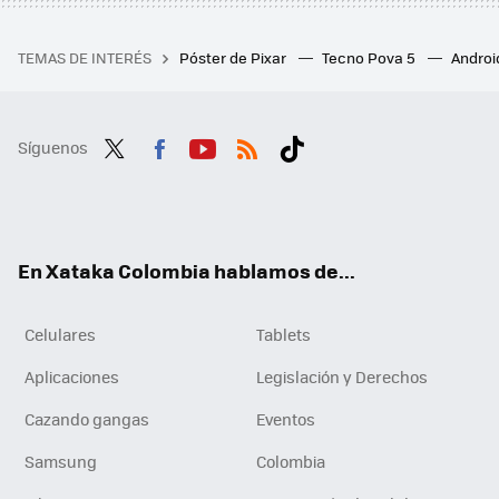
TEMAS DE INTERÉS
Póster de Pixar
Tecno Pova 5
Androi
Síguenos
Twit
Fac
You
RSS
Tikt
ter
ebo
tub
ok
ok
e
En Xataka Colombia hablamos de...
Celulares
Tablets
Aplicaciones
Legislación y Derechos
Cazando gangas
Eventos
Samsung
Colombia