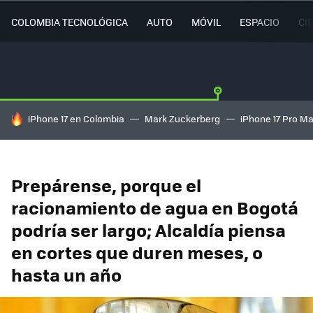
COLOMBIA TECNOLÓGICA
AUTO
MÓVIL
ESPACIO
CI
HOY SE HABLA DE
iPhone 17 en Colombia
Mark Zuckerberg
iPhone 17 Pro M
Prepárense, porque el
racionamiento de agua en Bogotá
podría ser largo; Alcaldía piensa
en cortes que duren meses, o
hasta un año