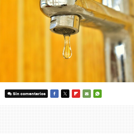
Sin comentarios
FACEBOOK
TWITTER
FLIPBOARD
E-
WHATSAPP
MAIL