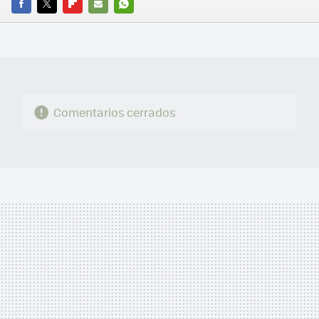
FACEBOOK
TWITTER
FLIPBOARD
E-
WHATSAPP
MAIL
Comentarios cerrados