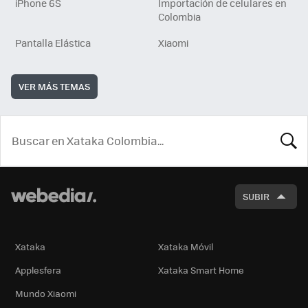
iPhone 6S
Importación de celulares en
Colombia
Pantalla Elástica
Xiaomi
VER MÁS TEMAS
BUSCA
SUBIR
Xataka
Xataka Móvil
Applesfera
Xataka Smart Home
Mundo Xiaomi