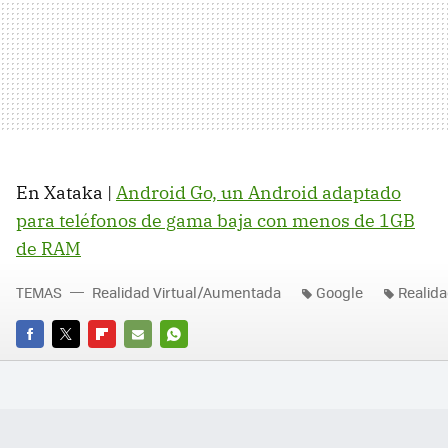
En Xataka |
Android Go, un Android adaptado
para teléfonos de gama baja con menos de 1GB
de RAM
TEMAS
Realidad Virtual/Aumentada
Google
Realid
FACEBOOK
TWITTER
FLIPBOARD
E-
WHATSAPP
MAIL