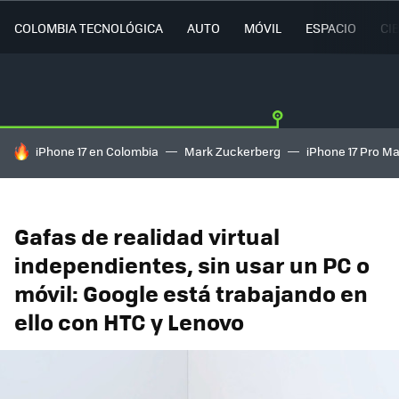
COLOMBIA TECNOLÓGICA
AUTO
MÓVIL
ESPACIO
CI
HOY SE HABLA DE
iPhone 17 en Colombia
Mark Zuckerberg
iPhone 17 Pro M
Gafas de realidad virtual
independientes, sin usar un PC o
móvil: Google está trabajando en
ello con HTC y Lenovo