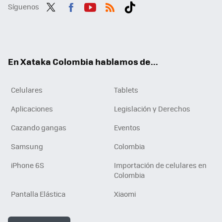
Síguenos
Twit
Fac
You
RSS
Tikt
ter
ebo
tub
ok
ok
e
En Xataka Colombia hablamos de...
Celulares
Tablets
Aplicaciones
Legislación y Derechos
Cazando gangas
Eventos
Samsung
Colombia
iPhone 6S
Importación de celulares en
Colombia
Pantalla Elástica
Xiaomi