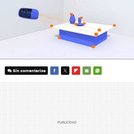
Sin comentarios
FACEBOOK
TWITTER
FLIPBOARD
E-
WHATSAPP
MAIL