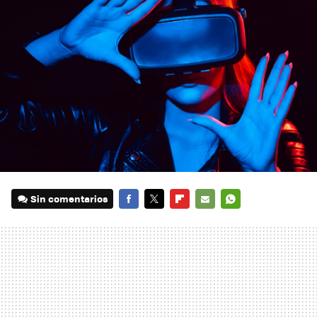
Sin comentarios
FACEBOOK
TWITTER
FLIPBOARD
E-
WHATSAPP
MAIL