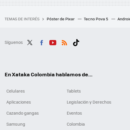
TEMAS DE INTERÉS
Póster de Pixar
Tecno Pova 5
Androi
Síguenos
Twit
Fac
You
RSS
Tikt
ter
ebo
tub
ok
ok
e
En Xataka Colombia hablamos de...
Celulares
Tablets
Aplicaciones
Legislación y Derechos
Cazando gangas
Eventos
Samsung
Colombia