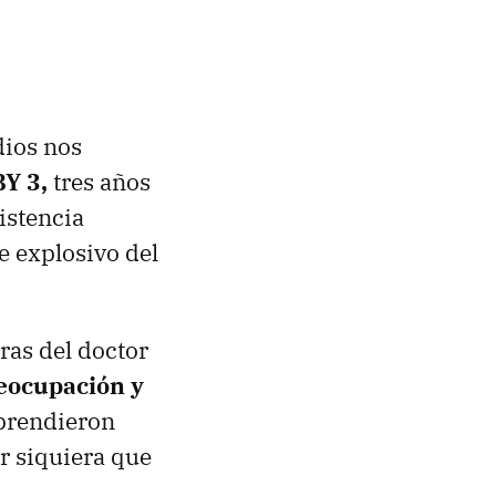
dios nos
Y 3,
tres años
sistencia
e explosivo del
ras del doctor
eocupación y
rprendieron
ar siquiera que