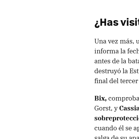
¿Has vis
Una vez más, un
informa la fec
antes de la bat
destruyó la Est
final del terce
Bix,
comprobamo
Gorst, y
Cassi
sobreprotecci
cuando él se a
salga de su ap