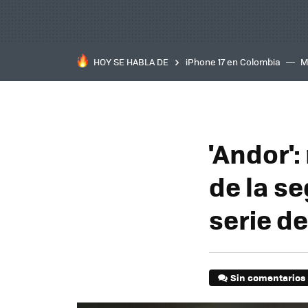
HOY SE HABLA DE
iPhone 17 en Colombia
M
inteligente
IA
TCL C
'Andor':
de la s
serie d
Sin comentarios