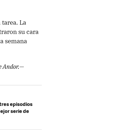
 tarea. La
traron su cara
sta semana
de Andor.—
tres episodios
jor serie de