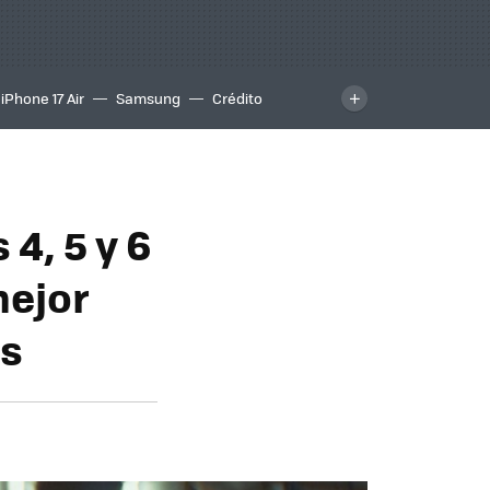
iPhone 17 Air
Samsung
Crédito
4, 5 y 6
mejor
us