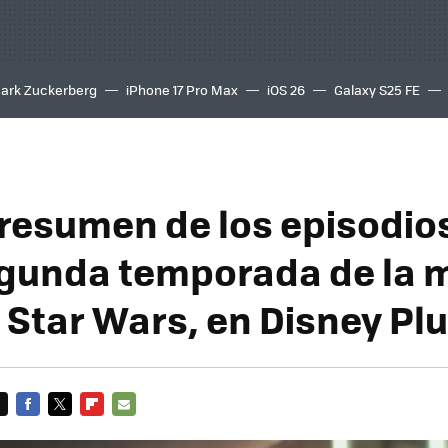
ark Zuckerberg
iPhone 17 Pro Max
iOS 26
Galaxy S25 FE
8K
 resumen de los episodios 
egunda temporada de la 
e Star Wars, en Disney Pl
FACEBOOK
TWITTER
FLIPBOARD
E-