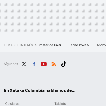
TEMAS DE INTERÉS
Póster de Pixar
Tecno Pova 5
Andro
Síguenos
Twit
Fac
You
RSS
Tikt
ter
ebo
tub
ok
ok
e
En Xataka Colombia hablamos de...
Celulares
Tablets