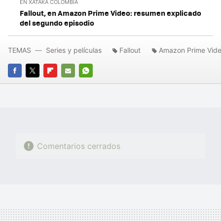
EN XATAKA COLOMBIA
Fallout, en Amazon Prime Video: resumen explicado
del segundo episodio
TEMAS
Series y películas
Fallout
Amazon Prime Vid
FACEBOOK
TWITTER
FLIPBOARD
E-
WHATSAPP
MAIL
Comentarios cerrados