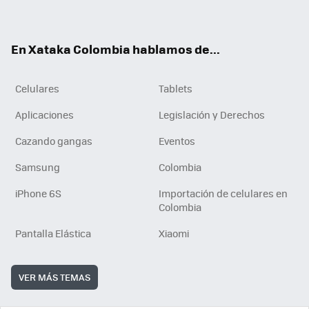
ter
ebo
tub
ok
ok
e
En Xataka Colombia hablamos de...
Celulares
Tablets
Aplicaciones
Legislación y Derechos
Cazando gangas
Eventos
Samsung
Colombia
iPhone 6S
Importación de celulares en
Colombia
Pantalla Elástica
Xiaomi
VER MÁS TEMAS