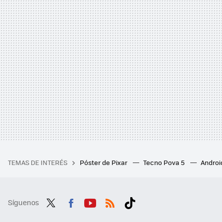
TEMAS DE INTERÉS
Póster de Pixar
Tecno Pova 5
Androi
Síguenos
Twit
Fac
You
RSS
Tikt