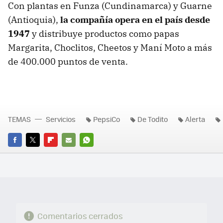
Con plantas en Funza (Cundinamarca) y Guarne
(Antioquia),
la compañía opera en el país desde
1947
y distribuye productos como papas
Margarita, Choclitos, Cheetos y Maní Moto a más
de 400.000 puntos de venta.
TEMAS
Servicios
PepsiCo
De Todito
Alerta
FACEBOOK
TWITTER
FLIPBOARD
E-
WHATSAPP
MAIL
Comentarios cerrados