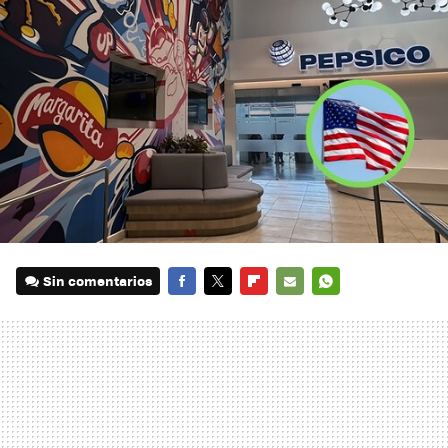
Sin comentarios
FACEBOOK
TWITTER
FLIPBOARD
E-
WHATSAPP
MAIL