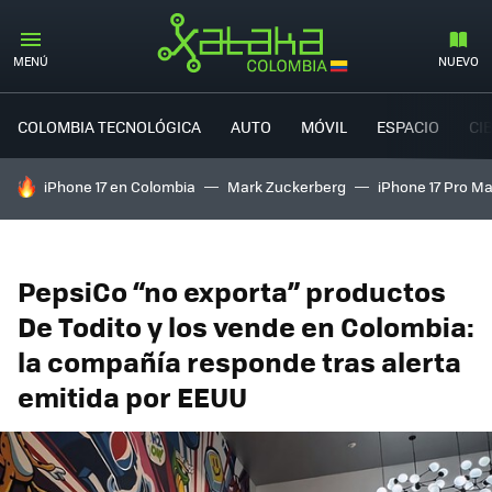
MENÚ
NUEVO
COLOMBIA TECNOLÓGICA
AUTO
MÓVIL
ESPACIO
CI
HOY SE HABLA DE
iPhone 17 en Colombia
Mark Zuckerberg
iPhone 17 Pro M
PepsiCo “no exporta” productos
De Todito y los vende en Colombia:
la compañía responde tras alerta
emitida por EEUU