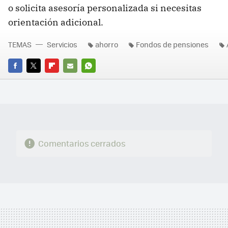
o solicita asesoría personalizada si necesitas
orientación adicional.
TEMAS
Servicios
ahorro
Fondos de pensiones
FACEBOOK
TWITTER
FLIPBOARD
E-
WHATSAPP
MAIL
Comentarios cerrados