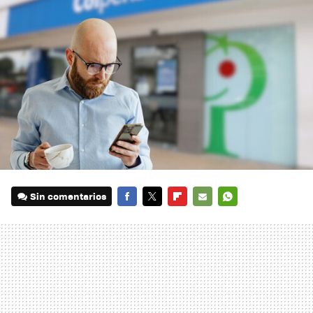
Sin comentarios
FACEBOOK
TWITTER
FLIPBOARD
E-
WHATSAPP
MAIL