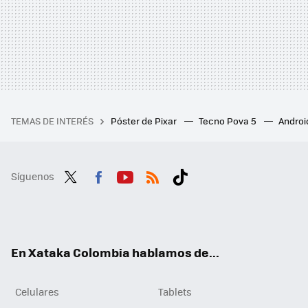
TEMAS DE INTERÉS
Póster de Pixar
Tecno Pova 5
Androi
Síguenos
Twit
Fac
You
RSS
Tikt
ter
ebo
tub
ok
ok
e
En Xataka Colombia hablamos de...
Celulares
Tablets