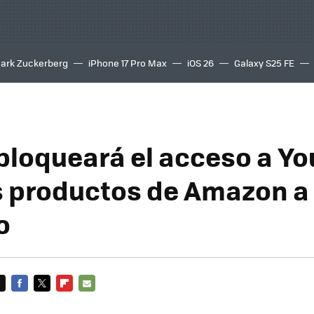
ark Zuckerberg
iPhone 17 Pro Max
iOS 26
Galaxy S25 FE
8K
bloqueará el acceso a Y
 productos de Amazon a 
o
FACEBOOK
TWITTER
FLIPBOARD
E-