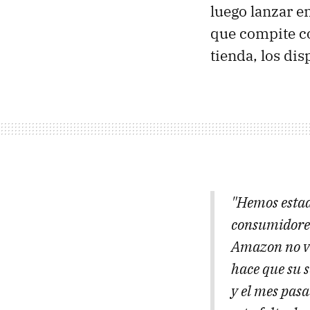
luego lanzar e
que compite con
tienda, los di
"Hemos estad
consumidores
Amazon no ve
hace que su s
y el mes pasa