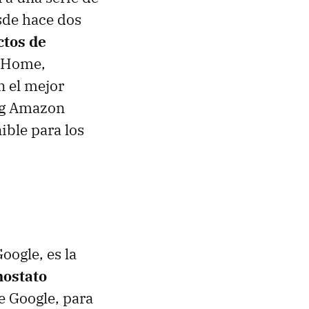
sde hace dos
ctos de
e Home,
n el mejor
ing Amazon
ible para los
oogle, es la
mostato
e Google, para