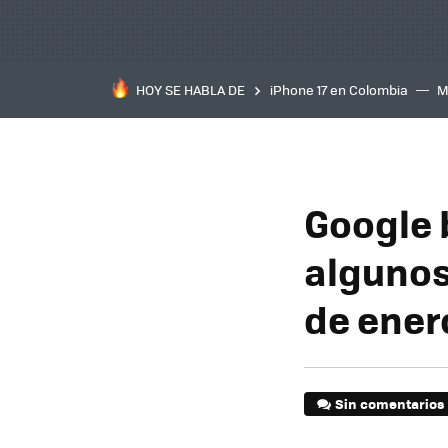
HOY SE HABLA DE
iPhone 17 en Colombia
M
inteligente
IA
TCL C
Google 
algunos
de ener
Sin comentarios