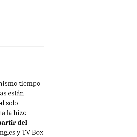
l mismo tiempo
as están
l solo
a la hizo
artir del
ongles y TV Box