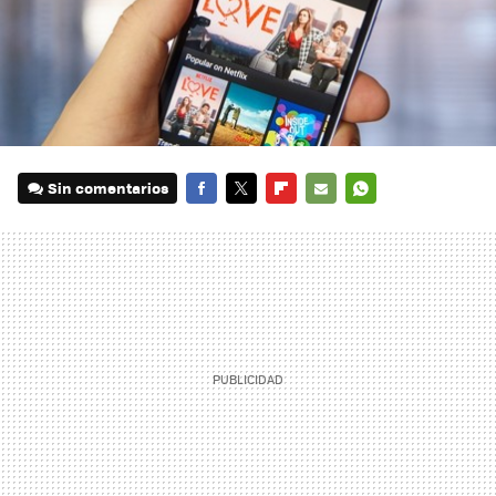
Sin comentarios
FACEBOOK
TWITTER
FLIPBOARD
E-
WHATSAPP
MAIL