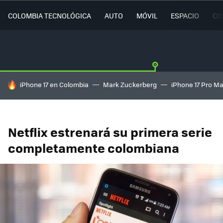
COLOMBIA TECNOLÓGICA
AUTO
MÓVIL
ESPACIO
CI
HOY SE HABLA DE
iPhone 17 en Colombia
Mark Zuckerberg
iPhone 17 Pro M
Netflix estrenará su primera serie
completamente colombiana