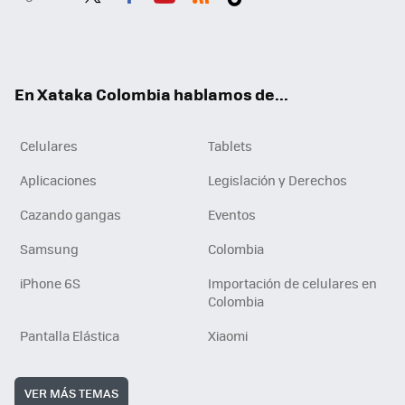
Twit
Fac
You
RSS
Tikt
ter
ebo
tub
ok
ok
e
En Xataka Colombia hablamos de...
Celulares
Tablets
Aplicaciones
Legislación y Derechos
Cazando gangas
Eventos
Samsung
Colombia
iPhone 6S
Importación de celulares en
Colombia
Pantalla Elástica
Xiaomi
VER MÁS TEMAS