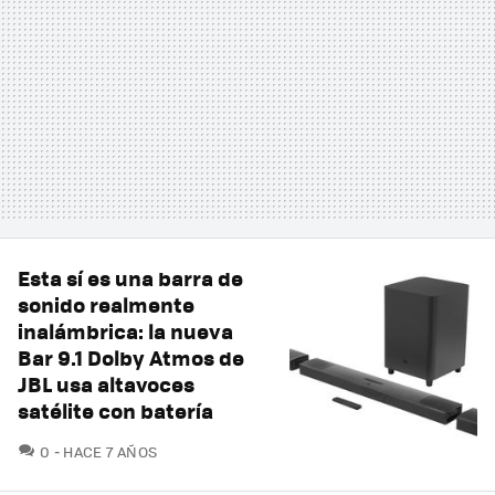
Esta sí es una barra de
sonido realmente
inalámbrica: la nueva
Bar 9.1 Dolby Atmos de
JBL usa altavoces
satélite con batería
COMENTARIOS
0
HACE 7 AÑOS