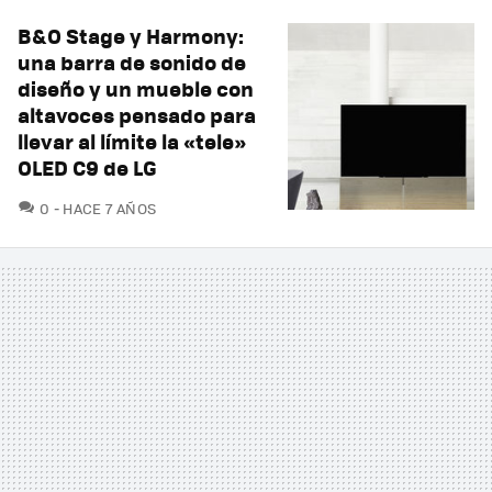
B&O Stage y Harmony:
una barra de sonido de
diseño y un mueble con
altavoces pensado para
llevar al límite la «tele»
OLED C9 de LG
COMENTARIOS
0
HACE 7 AÑOS