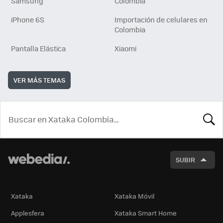
Samsung
Colombia
iPhone 6S
Importación de celulares en
Colombia
Pantalla Elástica
Xiaomi
VER MÁS TEMAS
BUSCA
SUBIR
Xataka
Xataka Móvil
Applesfera
Xataka Smart Home