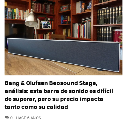
Bang & Olufsen Beosound Stage,
análisis: esta barra de sonido es difícil
de superar, pero su precio impacta
tanto como su calidad
COMENTARIOS
0
HACE 6 AÑOS