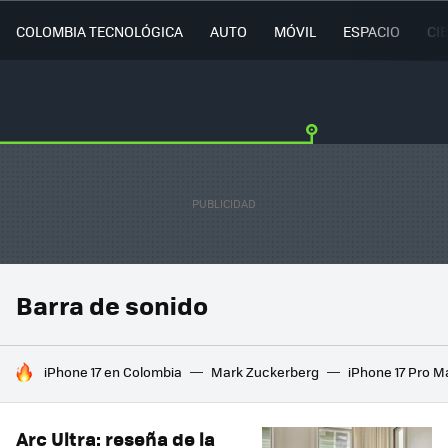
COLOMBIA TECNOLÓGICA
AUTO
MÓVIL
ESPACIO
CI
Barra de sonido
HOY SE HABLA DE
iPhone 17 en Colombia
Mark Zuckerberg
iPhone 17 Pro M
Arc Ultra: reseña de la