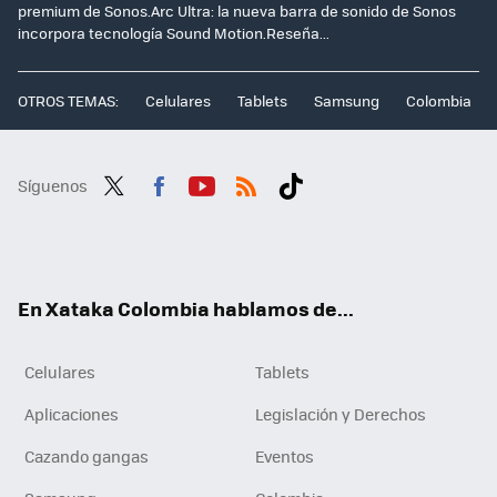
premium de Sonos.Arc Ultra: la nueva barra de sonido de Sonos
incorpora tecnología Sound Motion.Reseña...
OTROS TEMAS:
Celulares
Tablets
Samsung
Colombia
Síguenos
Twit
Fac
You
RSS
Tikt
ter
ebo
tub
ok
ok
e
En Xataka Colombia hablamos de...
Celulares
Tablets
Aplicaciones
Legislación y Derechos
Cazando gangas
Eventos