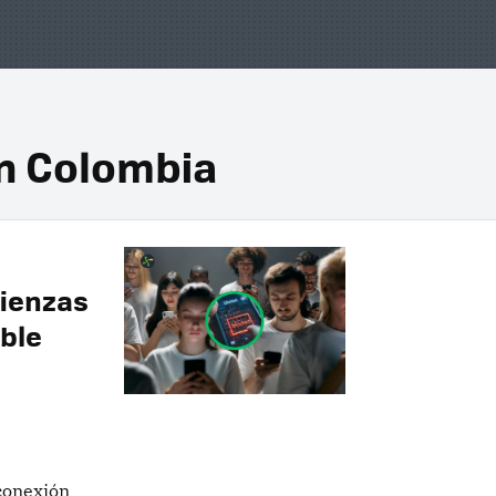
en Colombia
mienzas
mble
conexión