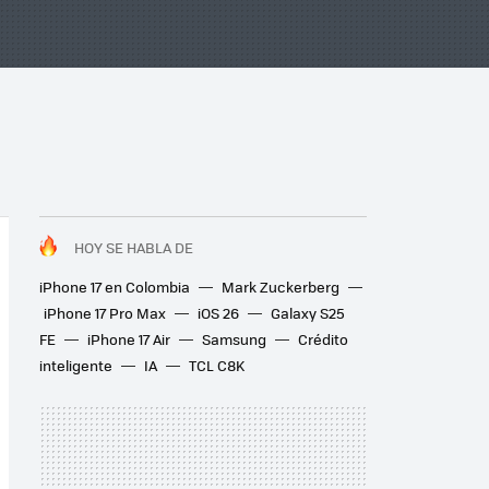
HOY SE HABLA DE
iPhone 17 en Colombia
Mark Zuckerberg
iPhone 17 Pro Max
iOS 26
Galaxy S25
FE
iPhone 17 Air
Samsung
Crédito
inteligente
IA
TCL C8K