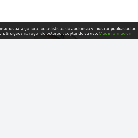
erceros para generar estadísticas de audiencia y mostrar publicidad pe
ón. Si sigues navegando estarás aceptando su uso.
Más información
tar
e
cómo
busca que
esible.
LEER