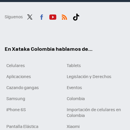
Síguenos
Twit
Fac
You
RSS
Tikt
ter
ebo
tub
ok
ok
e
En Xataka Colombia hablamos de...
Celulares
Tablets
Aplicaciones
Legislación y Derechos
Cazando gangas
Eventos
Samsung
Colombia
iPhone 6S
Importación de celulares en
Colombia
Pantalla Elástica
Xiaomi