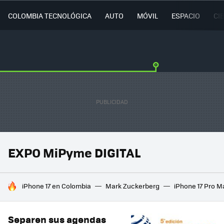
COLOMBIA TECNOLÓGICA
AUTO
MÓVIL
ESPACIO
CI
EXPO MiPyme DIGITAL
HOY SE HABLA DE
iPhone 17 en Colombia
Mark Zuckerberg
iPhone 17 Pro M
Separen sus agendas