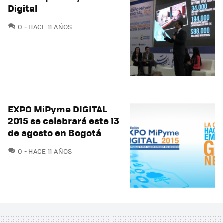
Digital
COMENTARIOS
0
HACE 11 AÑOS
EXPO MiPyme DIGITAL
2015 se celebrará este 13
de agosto en Bogotá
COMENTARIOS
0
HACE 11 AÑOS