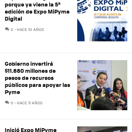
porque ya viene la 5ª
edición de Expo MiPyme
Digital
COMENTARIOS
0
HACE 10 AÑOS
Gobierno invertirá
$11.680 millones de
pesos de recursos
públicos para apoyar las
Pyme
COMENTARIOS
0
HACE 11 AÑOS
Inició Expo MiPyme