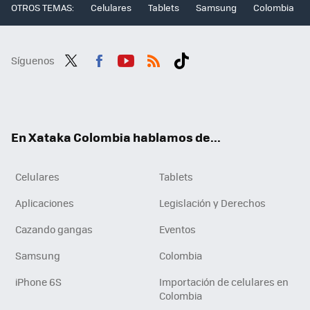
OTROS TEMAS:
Celulares
Tablets
Samsung
Colombia
Síguenos
Twit
Fac
You
RSS
Tikt
ter
ebo
tub
ok
ok
e
En Xataka Colombia hablamos de...
Celulares
Tablets
Aplicaciones
Legislación y Derechos
Cazando gangas
Eventos
Samsung
Colombia
iPhone 6S
Importación de celulares en
Colombia