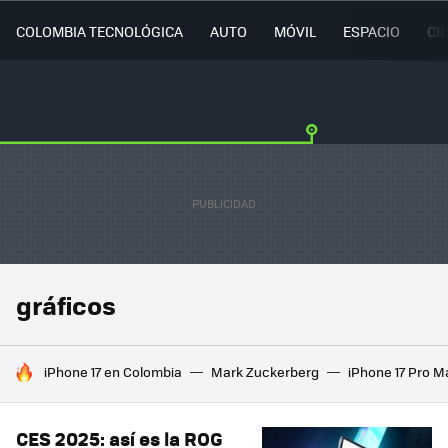
COLOMBIA TECNOLÓGICA
AUTO
MÓVIL
ESPACIO
CI
gráficos
HOY SE HABLA DE
iPhone 17 en Colombia
Mark Zuckerberg
iPhone 17 Pro M
CES 2025: así es la ROG