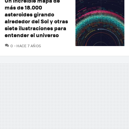
Un increíble mapa de
más de 18.000
asteroides girando
alrededor del Sol y otras
siete ilustraciones para
entender el universo
COMENTARIOS
0
HACE 7 AÑOS