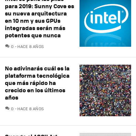
para 2019: Sunny Cove es
su nueva arquitectura
en 10 nm y sus GPUs
integradas serán más
potentes que nunca
COMENTARIOS
0
HACE 8 AÑOS
No adivinarás cuál es la
plataforma tecnológica
que más rápido ha
crecido en los últimos
años
COMENTARIOS
0
HACE 8 AÑOS