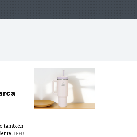
z
marca
no también
iente.
LEER