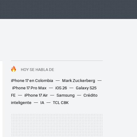
HOY SE HABLA DE
iPhone 17 en Colombia
Mark Zuckerberg
iPhone 17 Pro Max
iOS 26
Galaxy S25
FE
iPhone 17 Air
Samsung
Crédito
inteligente
IA
TCL C8K