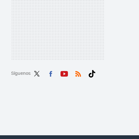
Síguenos
Twit
Fac
You
RSS
Tikt
ter
ebo
tub
ok
ok
e