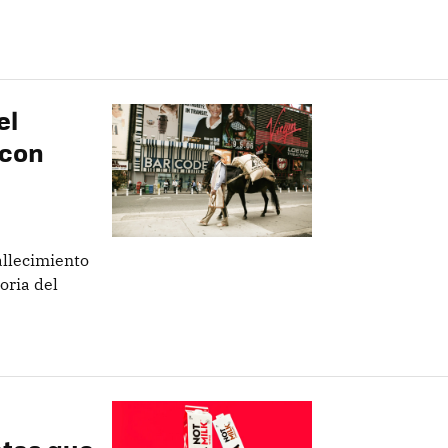
el
 con
allecimiento
oria del