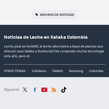
ARCHIVO DE NOTICIAS
Noticias de Leche en Xataka Colombia
Leche:¿Qué es NotMilk, la leche alternativa a base de plantas que
ofrecen Juan Valdez y Starbucks?.He comprado mucha tecnología
este año, pero el..
OTROS TEMAS:
Celulares
Tablets
Samsung
Colombia
Síguenos
Twit
Fac
You
RSS
Tikt
ter
ebo
tub
ok