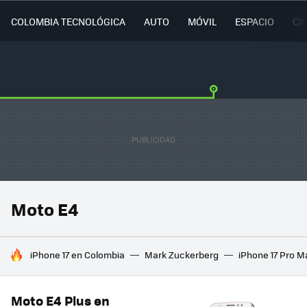
COLOMBIA TECNOLÓGICA
AUTO
MÓVIL
ESPACIO
CI
Moto E4
HOY SE HABLA DE
iPhone 17 en Colombia
Mark Zuckerberg
iPhone 17 Pro M
Moto E4 Plus en