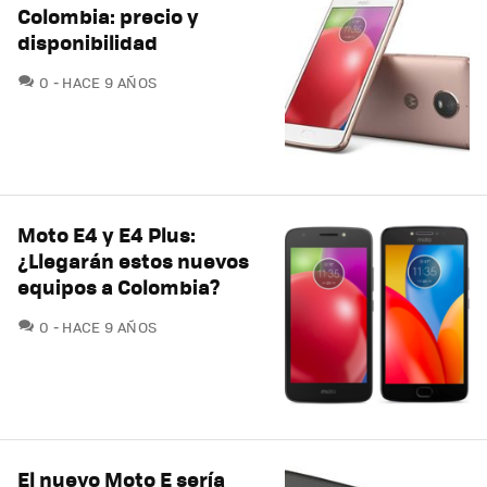
Colombia: precio y
disponibilidad
COMENTARIOS
0
HACE 9 AÑOS
Moto E4 y E4 Plus:
¿Llegarán estos nuevos
equipos a Colombia?
COMENTARIOS
0
HACE 9 AÑOS
El nuevo Moto E sería