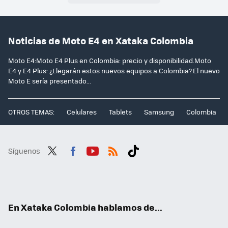
Noticias de Moto E4 en Xataka Colombia
Moto E4:Moto E4 Plus en Colombia: precio y disponibilidad.Moto
E4 y E4 Plus: ¿Llegarán estos nuevos equipos a Colombia?.El nuevo
Moto E sería presentado...
OTROS TEMAS:
Celulares
Tablets
Samsung
Colombia
Síguenos
Twit
Fac
You
RSS
Tikt
ter
ebo
tub
ok
ok
e
En Xataka Colombia hablamos de...