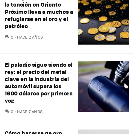
la tensión en Oriente
Próximo lleva a muchos a
refugiarse en el oro y el
petróleo
COMENTARIOS
0
HACE 2 AÑOS
El paladio sigue siendo el
rey: el precio del metal
clave en la industria del
automóvil supera los
1600 dólares por primera
vez
COMENTARIOS
0
HACE 7 AÑOS
Cómo hacerse de oro