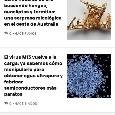
buscando hongos,
eucaliptos y termitas:
una sorpresa micológica
en el oeste de Australia
COMENTARIOS
0
HACE 7 AÑOS
El virus M13 vuelve a la
carga: ya sabemos cómo
manipularlo para
obtener agua ultrapura y
fabricar
semiconductores más
baratos
COMENTARIOS
0
HACE 8 AÑOS