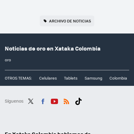
ARCHIVO DE NOTICIAS
Noticias de oro en Xataka Colombia
oro
OTROS TEMAS:
Celulares
Tablets
Samsung
Colombia
Síguenos
Twit
Fac
You
RSS
Tikt
ter
ebo
tub
ok
ok
e
En Xataka Colombia hablamos de...