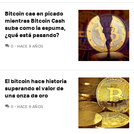
Bitcoin cae en picado
mientras Bitcoin Cash
sube como la espuma,
¿qué está pasando?
COMENTARIOS
0
HACE 9 AÑOS
El bitcoin hace historia
superando el valor de
una onza de oro
COMENTARIOS
0
HACE 9 AÑOS