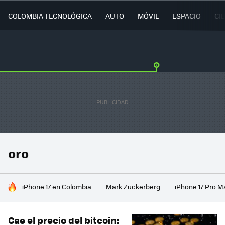
COLOMBIA TECNOLÓGICA
AUTO
MÓVIL
ESPACIO
CI
oro
HOY SE HABLA DE
iPhone 17 en Colombia
Mark Zuckerberg
iPhone 17 Pro M
Cae el precio del bitcoin: