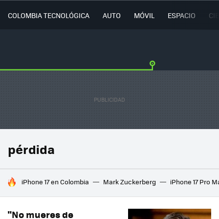
COLOMBIA TECNOLÓGICA
AUTO
MÓVIL
ESPACIO
CI
pérdida
HOY SE HABLA DE
iPhone 17 en Colombia
Mark Zuckerberg
iPhone 17 Pro M
"No mueres de