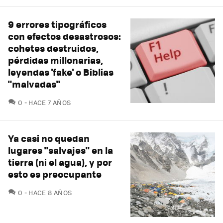
9 errores tipográficos
con efectos desastrosos:
cohetes destruidos,
pérdidas millonarias,
leyendas 'fake' o Biblias
"malvadas"
COMENTARIOS
0
HACE 7 AÑOS
Ya casi no quedan
lugares "salvajes" en la
tierra (ni el agua), y por
esto es preocupante
COMENTARIOS
0
HACE 8 AÑOS