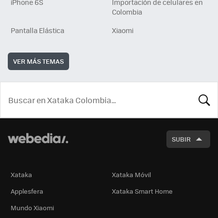
iPhone 6S
Importación de celulares en
Colombia
Pantalla Elástica
Xiaomi
VER MÁS TEMAS
BUSCA
SUBIR
Xataka
Xataka Móvil
Applesfera
Xataka Smart Home
Mundo Xiaomi