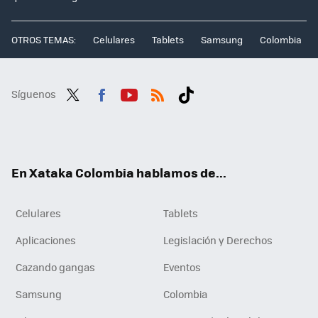
OTROS TEMAS:
Celulares
Tablets
Samsung
Colombia
Síguenos
Twit
Fac
You
RSS
Tikt
ter
ebo
tub
ok
ok
e
En Xataka Colombia hablamos de...
Celulares
Tablets
Aplicaciones
Legislación y Derechos
Cazando gangas
Eventos
Samsung
Colombia