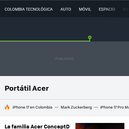
COLOMBIA TECNOLÓGICA
AUTO
MÓVIL
ESPACIO
CI
Portátil Acer
HOY SE HABLA DE
iPhone 17 en Colombia
Mark Zuckerberg
iPhone 17 Pro M
La familia Acer ConceptD