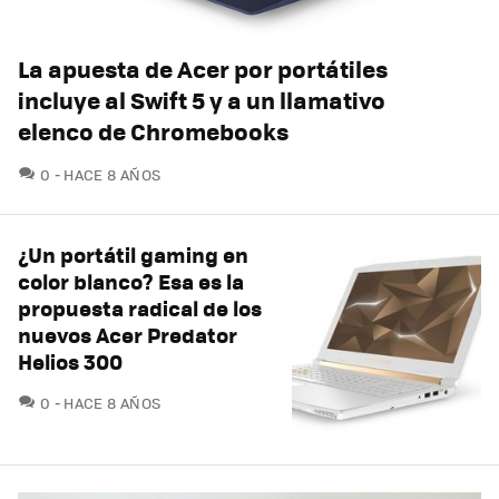
La apuesta de Acer por portátiles
incluye al Swift 5 y a un llamativo
elenco de Chromebooks
COMENTARIOS
0
HACE 8 AÑOS
¿Un portátil gaming en
color blanco? Esa es la
propuesta radical de los
nuevos Acer Predator
Helios 300
COMENTARIOS
0
HACE 8 AÑOS