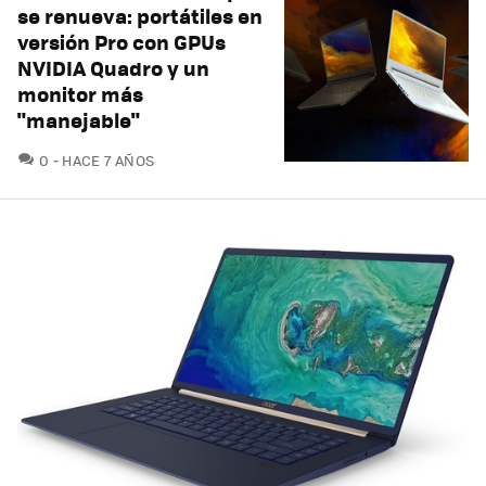
se renueva: portátiles en
versión Pro con GPUs
NVIDIA Quadro y un
monitor más
"manejable"
COMENTARIOS
0
HACE 7 AÑOS