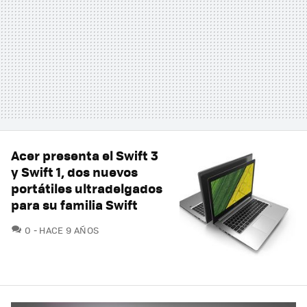
Acer presenta el Swift 3
y Swift 1, dos nuevos
portátiles ultradelgados
para su familia Swift
COMENTARIOS
0
HACE 9 AÑOS