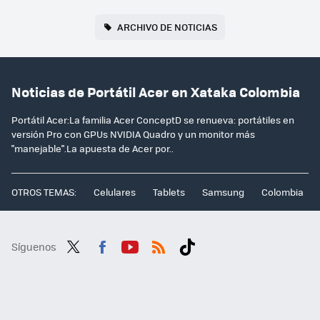
ARCHIVO DE NOTICIAS
Noticias de Portátil Acer en Xataka Colombia
Portátil Acer:La familia Acer ConceptD se renueva: portátiles en
versión Pro con GPUs NVIDIA Quadro y un monitor más
"manejable".La apuesta de Acer por..
OTROS TEMAS:
Celulares
Tablets
Samsung
Colombia
Síguenos
Twit
Fac
You
RSS
Tikt
ter
ebo
tub
ok
ok
e